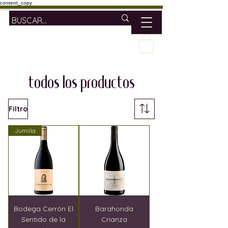
content_copy
todos los productos
Filtro
Jumilla
Bodega Cerrón El
Barahonda
Sentido de la
Crianza