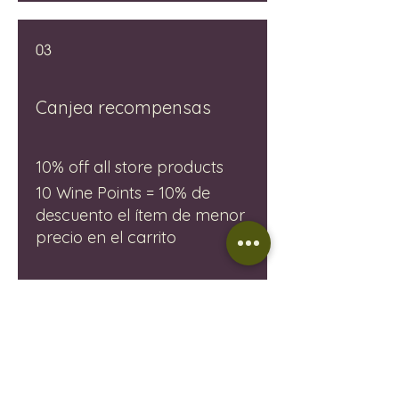
03
Canjea recompensas
10% off all store products
10 Wine Points = 10% de
descuento el ítem de menor
precio en el carrito
10% off all bookings
10 Wine Points = 10% de
descuento el ítem de menor
precio en el carrito