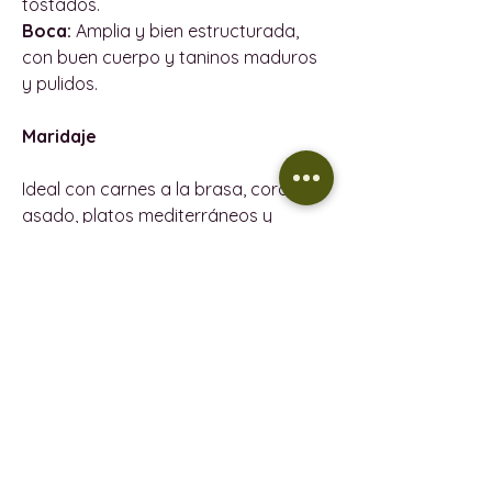
tostados.
Boca:
Amplia y bien estructurada,
con buen cuerpo y taninos maduros
y pulidos.
Maridaje
Ideal con carnes a la brasa, cordero
asado, platos mediterráneos y
quesos curados.
INFORMACIÓN DEL PRODUCTO
PRODUCTOR - Bodegas Rossneu
POLÍTICA DE REEMBOLSO
AÑADA - 2023
D.O. - Vi de la Terra Mallorca
Política de devoluciones
INFORMACIÓN DE ENTREGA
UVAS - 60% Mantonegro, 30% Syrah,
Todos los productos vendidos en
10% Callet
este sitio web tienen garantías
Política de entrega
ALCOHOL - 13.5%