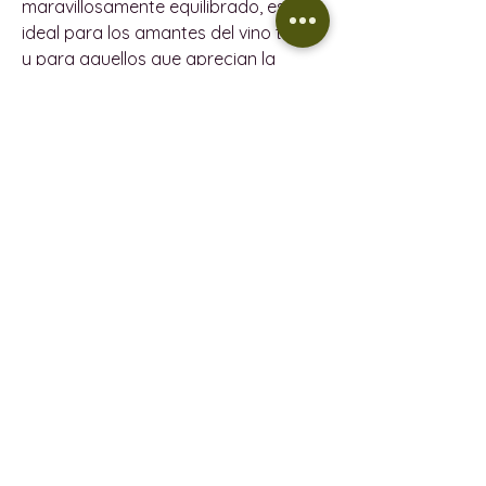
maravillosamente equilibrado, es
ideal para los amantes del vino tinto
y para aquellos que aprecian la
autenticidad y la artesanía.
Cada pack también se puede
envolver para regalo
: elige entre
una
bolsa de regalo
o una elegante
caja de regalo
por un coste
adicional.
Por qué nos encanta este pack
Dos regiones, dos filosofías, una
uva excepcional.
Intervención mínima, elaboración
expresiva.