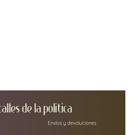
do desde fuera de la Unión
 cuenta que es posible que se
s de aduana e impuestos. El
ependerá del valor de la
peso del paquete. .
sabilizarnos por el vino
mpresa de envío o como
manejo/almacenamiento
rte del cliente; sin embargo,
s esfuerzos razonables para
r problema de envío.
D DURANTE EL COVID-19
r cualquier entrega, limpie
 y botellas de vino. Después
TA
LLEs DE LA POLITICA
 pedido, lávese las manos.
Envíos y devoluciones