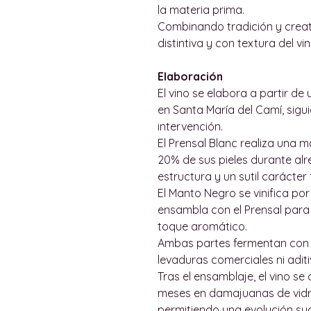
la materia prima.
Combinando tradición y creati
distintiva y con textura del vi
Elaboración
El vino se elabora a partir d
en Santa María del Camí, sig
intervención.
El Prensal Blanc realiza una
20% de sus pieles durante al
estructura y un sutil carácter 
El Manto Negro se vinifica po
ensambla con el Prensal para a
toque aromático.
Ambas partes fermentan con l
levaduras comerciales ni aditi
Tras el ensamblaje, el vino s
meses en damajuanas de vidri
permitiendo una evolución sua