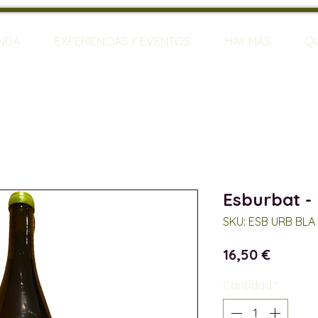
ENDA
EXPERIENCIAS Y EVENTOS
HAY MÁS
Q
Esburbat -
SKU: ESB URB BLA
Precio
16,50 €
Cantidad
*