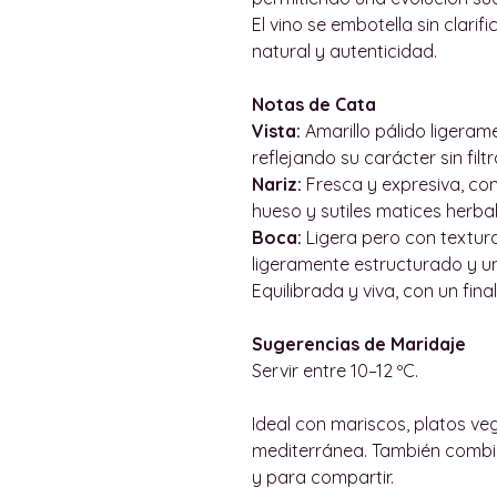
El vino se embotella sin clarif
natural y autenticidad.
Notas de Cata
Vista:
Amarillo pálido ligeram
reflejando su carácter sin filtr
Nariz:
Fresca y expresiva, con 
hueso y sutiles matices herba
Boca:
Ligera pero con textura
ligeramente estructurado y un
Equilibrada y viva, con un fina
Sugerencias de Maridaje
Servir entre 10–12 ºC.
Ideal con mariscos, platos ve
mediterránea. También combina
y para compartir.