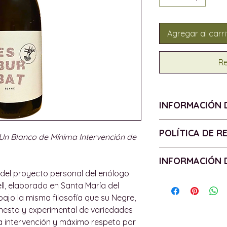
Agregar al carri
Re
INFORMACIÓN 
ESTILO - Vino blan
POLÍTICA DE 
 – Un Blanco de Mínima Intervención de
AÑADA - 2024
D.O. - VT Mallorca
Política de devo
INFORMACIÓN 
UVAS - Prensal B
Todos los product
del proyecto personal del enólogo
ALCOHOL - 11%
tienen garantías 
Política de entr
ll, elaborado en Santa María del
FORMATO - 75 cl
de los productos.
Las entregas se c
bajo la misma filosofía que su Negre,
CONTIENE SULFIT
requiera la garantí
isla de Mallorca, 
onesta y experimental de variedades
ECOLÓGICO, SIN F
devolveremos o d
podemos enviar pe
a intervención y máximo respeto por
PRODUCCIÓN - Muy
de acuerdo con lo