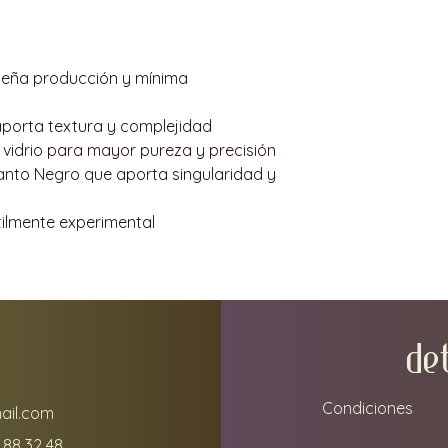
Si realiza un pedi
Europea, tenga en
le cobren derecho
ueña producción y mínima
importe a pagar d
transacción y del 
aporta textura y complejidad
No podemos respon
vidrio para mayor pureza y precisión
dañado por una e
anto Negro que aporta singularidad y
resultado de un 
inadecuado por pa
tilmente experimental
haremos todos lo
resolver cualquie
POR SU SEGURIDA
Después de acepta
todos los envases
DE
de desempacar su
Condiciones
ail.com
 88 32 48