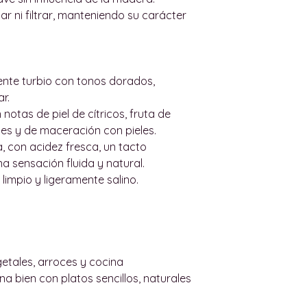
máximo de 15 día
Si vive fuera de M
icar ni filtrar, manteniendo su carácter
136bad5cf58d_
enviemos algunos
No aceptaremos n
favor contácteno
no esté en su emb
wineindustrymall
haya dañado duran
un presupuesto de
ente turbio con tonos dorados,
Si le han entrega
envío en nuestro s
ar.
nos haremos carg
Nos esforzaremos
notas de piel de cítricos, fruta de
posibles gastos d
cotización de env
les y de maceración con pieles.
Las tarifas de env
, con acidez fresca, un tacto
entrega y el peso
a sensación fluida y natural.
Algunas compañía
l limpio y ligeramente salino.
tarifas para pedid
6 botellas._cc781
136bad5cf58d_ Si e
opciones disponib
Cuando sea possib
getales, arroces y cocina
correo electrónic
 bien con platos sencillos, naturales
seguimiento para
pedido.