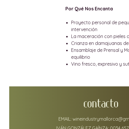
Por Qué Nos Encanta
Proyecto personal de peq
intervención
La maceración con pieles 
Crianza en damajuanas de 
Ensamblaje de Prensal y M
equilibrio
Vino fresco, expresivo y su
CONTACTO
EMAIL:
wineindustrymallorca@gm
IVÁN GONZÁLEZ GAÍNZA:
0034 657