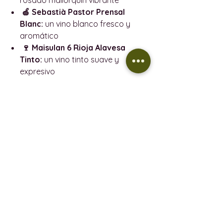
🍏 Sebastià Pastor Prensal
Blanc:
un vino blanco fresco y
aromático
🍷 Maisulan 6 Rioja Alavesa
Tinto:
un vino tinto suave y
expresivo
(¿Prefieres otro vino? Solo tienes que
seleccionar «Sin vino» al realizar la
compra y añadir la botella que elijas
de nuestra tienda online; te la
envolveremos para regalo junto con
tu caja gourmet).
Precio y entrega