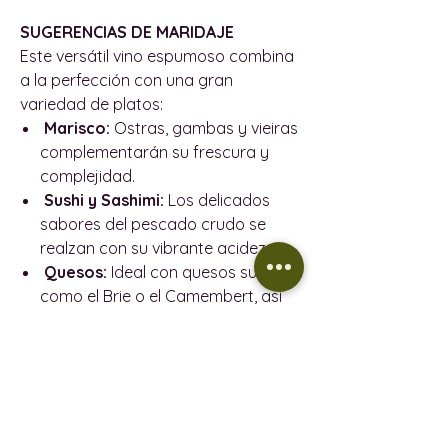
SUGERENCIAS DE MARIDAJE
Este versátil vino espumoso combina
a la perfección con una gran
variedad de platos:
Marisco:
Ostras, gambas y vieiras
complementarán su frescura y
complejidad.
Sushi y Sashimi:
Los delicados
sabores del pescado crudo se
realzan con su vibrante acidez.
Quesos:
Ideal con quesos suaves
como el Brie o el Camembert, así
como con embutidos selectos,
acentuando sus notas afrutadas y
especiadas.
INFORMACIÓN DEL PRODUCTO