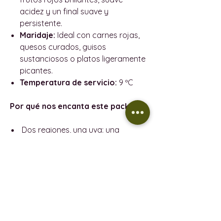
acidez y un final suave y
persistente.
Maridaje:
Ideal con carnes rojas,
quesos curados, guisos
sustanciosos o platos ligeramente
picantes.
Temperatura de servicio:
9 ºC
Por qué nos encanta este pack
Dos regiones, una uva: una
auténtica exploración de
la
diversidad de la Monastrell.
Ambos vinos proceden de
viñedos cultivados de forma
ecológica.
Ideal para
los amantes del vino
que disfrutan de la autenticidad