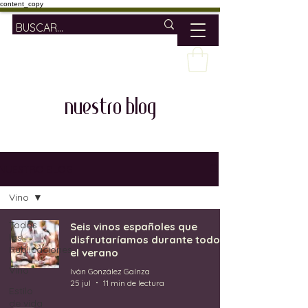
content_copy
nuestro blog
NUESTRO BLOG
Vino
Todas
Seis vinos españoles que
las
disfrutaríamos durante todo
Publicaciones
el verano
Vino
Iván González Gaínza
25 jul
11 min de lectura
Estilo
de vida