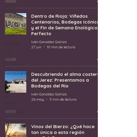
Viajar
Dentro de Rioja: Viñedos
Mallorca
Centenarios, Bodegas Icónicas
Viñedos
y el Fin de Semana Enológico
Perfecto
Bodegas
Iván González Gaínza
España
27 jun
10 min de lectura
Las
Islas
Canarias
Restaurantes
Descubriendo el alma costera
del Jerez: Presentamos a
Sumilleres
Bodegas del Río
Bares
Iván González Gaínza
de
26 may
5 min de lectura
Vinos
Enólogos
Festivales
Vinos del Bierzo: ¿Qué hace
El
tan única a esta región
calentamiento