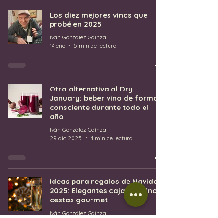
Los diez mejores vinos que
probé en 2025
Iván González Gaínza
14 ene
5 min de lectura
Otra alternativa al Dry
January: beber vino de forma
consciente durante todo el
año
Iván González Gaínza
29 dic 2025
4 min de lectura
Ideas para regalos de Navidad
2025: Elegantes cajas de vino y
cestas gourmet
Iván González Gaínza