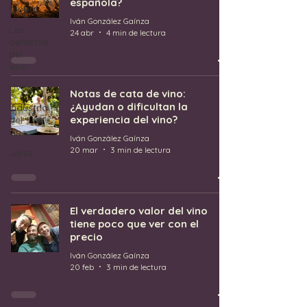
española?
global
Iván González Gaínza
Los
24 abr
4 min de lectura
defectos
del
vino
Uvas
Notas de cata de vino:
¿Ayudan o dificultan la
Industria
experiencia del vino?
del
vino
Iván González Gaínza
20 mar
3 min de lectura
Jerez
El verdadero valor del vino
tiene poco que ver con el
precio
Iván González Gaínza
20 feb
3 min de lectura