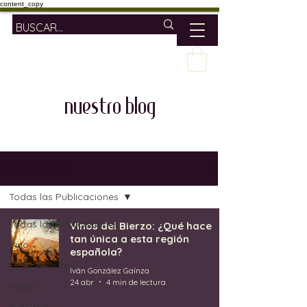
content_copy
nuestro blog
NUESTRO BLOG
Todas las Publicaciones
Todas las Publicaciones
Vinos del Bierzo: ¿Qué hace
tan única a esta región
Vino
española?
Estilo de vida
Iván González Gaínza
24 abr
4 min de lectura
Viajar
Mallorca