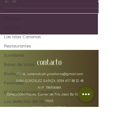
Viñedos
Bodegas
España
Las Islas Canarias
Restaurantes
Sumilleres
CONTACTO
Bares de Vinos
Enólogos
EMAIL:
wineindustrymallorca@gmail.com
IVÁN GONZÁLEZ GAÍNZA:
0034 657 88 32 48
Festivales
N.I.F: 78610668A
El calentamiento global
DIRECCIÓN FISCAL: Carrer de Fra Joan Bo 10, Gènova
Los defectos del vino
07015
RGSEAA:
30.015333
/IB
Uvas
Industria del vino
Jerez