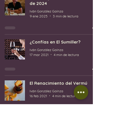
de 2024
Iván González Gaínza
9 ene 2025
3 min de lectura
¿Confías en El Sumiller?
Iván González Gaínza
17 mar 2021
4 min de lectura
El Renacimiento del Vermú
Iván González Gaínza
16 feb 2021
4 min de lectura