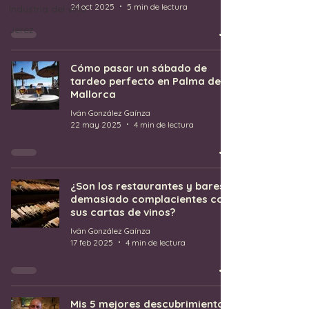
24 oct 2025
5 min de lectura
Industria del vino
Jerez
Cómo pasar un sábado de
tardeo perfecto en Palma de
Mallorca
Iván González Gaínza
22 may 2025
4 min de lectura
¿Son los restaurantes y bares
demasiado complacientes con
sus cartas de vinos?
Iván González Gaínza
17 feb 2025
4 min de lectura
Mis 5 mejores descubrimientos