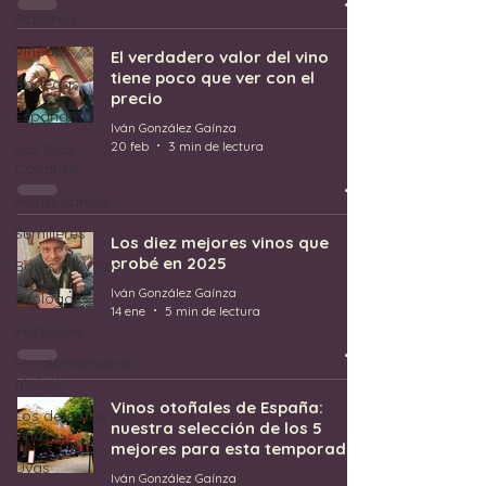
Mallorca
Viñedos
El verdadero valor del vino
tiene poco que ver con el
Bodegas
precio
España
Iván González Gaínza
20 feb
3 min de lectura
Las Islas
Canarias
Restaurantes
Sumilleres
Los diez mejores vinos que
probé en 2025
Bares de Vinos
Iván González Gaínza
Enólogos
14 ene
5 min de lectura
Festivales
El calentamiento
global
Vinos otoñales de España:
Los defectos del
nuestra selección de los 5
vino
mejores para esta temporada
Uvas
Iván González Gaínza