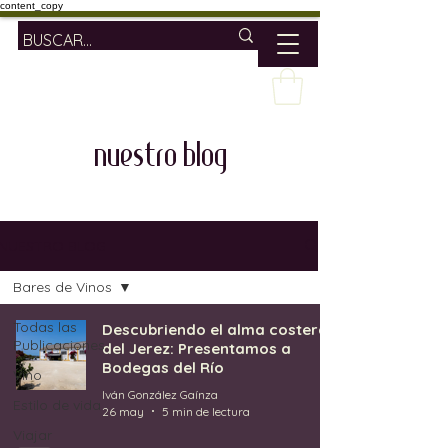
content_copy
nuestro blog
NUESTRO BLOG
Bares de Vinos
Todas las
Descubriendo el alma costera
Publicaciones
del Jerez: Presentamos a
Bodegas del Río
Vino
Iván González Gaínza
Estilo de vida
26 may
5 min de lectura
Viajar