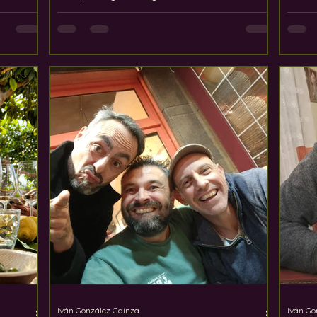
y lad
al
después de haber vuelto a casa. Nuestro
que, 
largas
«Fin de semana enológico en La Rioja
anfitea
to vinos
2026» entró sin duda en la segunda
donde
 Cada
categoría. A principios de junio, veinte
los v
de los
amantes del vino procedentes de toda
desde
 son
Europa y Norteamérica llegaron a La
preci
 los más
Rioja, dispuestos a pasar tres días
conex
ellos
inolvidables descubriendo los vinos, los
to.
paisajes y la gente que definen una de
las regiones vinícolas
Iván González Gaínza
Iván Go