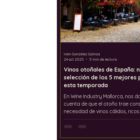
Iván González Gaínza
24 oct 2025
5 min de lectura
Vinos otoñales de España: 
selección de los 5 mejores 
esta temporada
En Wine Industry Mallorca, nos 
cuenta de que el otoño trae cons
necesidad de vinos cálidos, ricos 
de personalidad. Por eso, teniendo esto
en cuenta, aquí te presentamos 
vinos de nuestra tienda online q