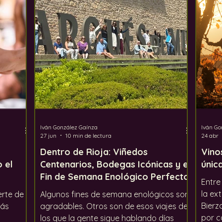
ento global
Los defectos del vino
Uvas
In
Iván González Gaínza
Iván Go
27 jun
10 min de lectura
24 abr
Dentro de Rioja: Viñedos
Vino
 el
Centenarios, Bodegas Icónicas y el
únic
Fin de Semana Enológico Perfecto
Entre
la ex
erte de
Algunos fines de semana enológicos son
Bierz
más
agradables. Otros son de esos viajes de
por c
los que la gente sigue hablando días