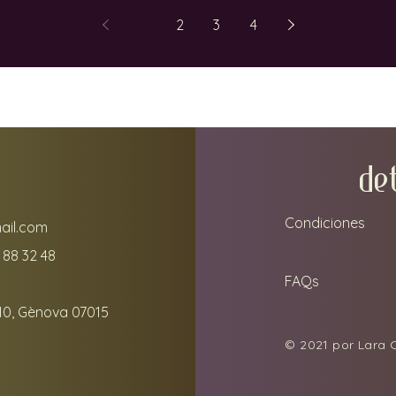
una filosofía a su alrededor. Su estrecha
cuesta
 uno de
amistad con otros productores con los
enófi
gedoras,
1
2
3
4
que ya trabajamos hizo que la conexión
enotu
n
fuera aún más natural.
nombr
están
de Or
DE
Condiciones
ail.com
 88 32 48
FAQs
10, Gènova 07015
© 2021 por Lara C