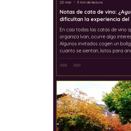
20 mar
3 min de lectura
Notas de cata de vino: ¿Ay
dificultan la experiencia del
En casi todas las catas de vino 
organiza Ivan, ocurre algo intere
Algunos invitados cogen un bolíg
cuanto se sientan, listos para an
cada aroma y cada matiz de sab
¿Otros? Echan un vistazo a la hoj
sonríen con educación y se lanz
directamente a conversar y a dis
del vino. Al final del evento, la mi
las hojas están llenas de notas, 
que la otra mitad quedan aban
bajo un montón de copas de vin