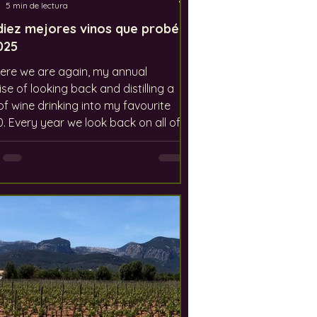
5 min de lectura
diez mejores vinos que probé
025
ere we are again, my annual
ise of looking back and distilling a
of wine drinking into my favourite
 on all of
ines we tried/drank and attempt to
hem in some order of preference.
er, this year felt harder for some
n. Not because the wines were less
able, but because the year itself
fferently. The first few months
relatively quiet on a personal
ng level, largely due to the nature o