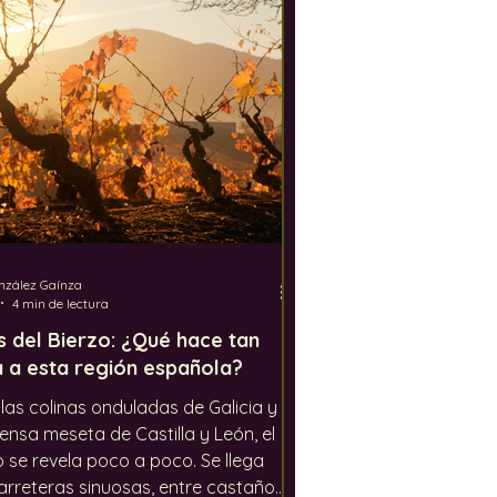
dustria del vino
Jerez
nzález Gaínza
4 min de lectura
s del Bierzo: ¿Qué hace tan
a a esta región española?
 las colinas onduladas de Galicia y
tensa meseta de Castilla y León, el
o se revela poco a poco. Se llega
arreteras sinuosas, entre castaños