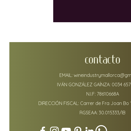
encantan esta temporada, cada
ellos perfecto para veladas aco
largos almuerzos o reuniones co
amigos alrededor de la mesa.
CONTACTO
EMAIL:
wineindustrymallorca@gm
IVÁN GONZÁLEZ GAÍNZA:
0034 657
N.I.F: 78610668A
DIRECCIÓN FISCAL: Carrer de Fra Joan Bo 
RGSEAA: 30.015333/IB