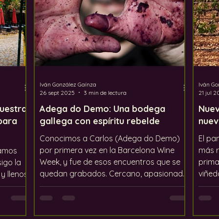
Iván González Gaínza
Iván Go
26 sept 2025
3 min de lectura
21 jul 
nuestra
Adega do Demo: Una bodega
Nuev
para
gallega con espíritu rebelde
nuev
Conocimos a Carlos (Adega do Demo)
El pa
por primera vez en la Barcelona Wine
más r
damos
Week, y fue de esos encuentros que se
prima
igo la
quedan grabados. Cercano, apasionado
viñed
y llenos
y genuinamente curioso por los demás,
por to
Carlos nos dio la impresión inmediata de
profe
cinco
que no solo hacía vino: construía toda
expe
ue nos