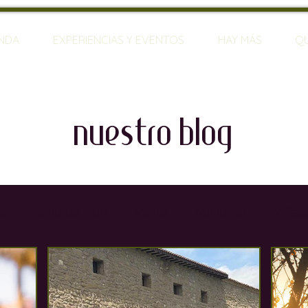
ENDA
EXPERIENCIAS Y EVENTOS
HAY MÁS
Q
nuestro blog
o
Estilo de vida
Viajar
Mallorca
Viñed
rias
Restaurantes
Sumilleres
Bares de Vin