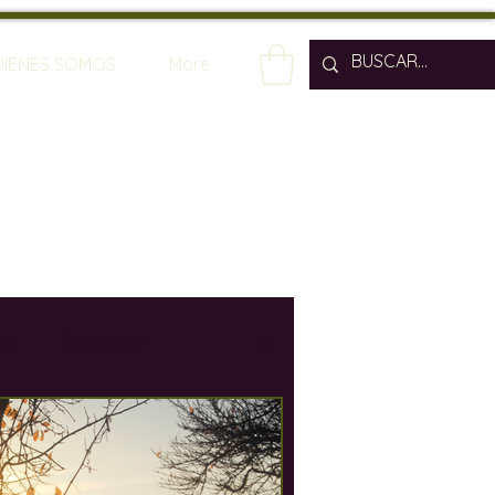
UIENES SOMOS
More
os
Bodegas
os
Enólogos