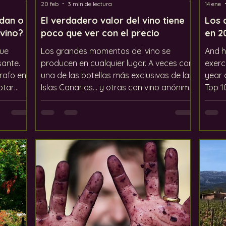
20 feb
3 min de lectura
14 ene
udan o
El verdadero valor del vino tiene
Los 
 vino?
poco que ver con el precio
en 2
que
Los grandes momentos del vino se
And h
sante.
producen en cualquier lugar. A veces con
exerc
rafo en
una de las botellas más exclusivas de las
year 
otar
Islas Canarias... y otras con vino anónimo
Top 10. Every year we look back
or.
servido en una jarra o botella. Ambas
the w
a,
experiencias pueden proporcionar una
put t
an
alegría absoluta. Por lo tanto, si tu
Howev
frutar
elección te hace feliz, si se adapta al
reaso
tad de
momento, entonces ese es el verdadero
memor
mientras
valor del vino. Y es el vino adecuado,
unfolded di
donadas
siempre.
were 
o.
drinki