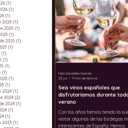
026
(1)
1 entrada
Festivales
El calentami
2026
(1)
1 entrada
26
(1)
1 entrada
e 2025
(1)
1 entrada
e 2025
(1)
1 entrada
2025
(1)
1 entrada
de 2025
(1)
1 entrada
2025
(1)
1 entrada
(1)
1 entrada
5
(1)
1 entrada
25
(1)
1 entrada
5
(1)
1 entrada
Iván González Gaínza
2025
(1)
1 entrada
25 jul
11 min de lectura
25
(1)
1 entrada
Seis vinos españoles que
e 2024
(1)
1 entrada
disfrutaríamos durante todo
e 2024
(2)
2 entradas
verano
de 2024
(1)
1 entrada
2024
(1)
1 entrada
Con los años hemos tenido la su
24
(1)
1 entrada
visitar algunas de las bodegas 
e 2023
(1)
1 entrada
interesantes de España. Hemos