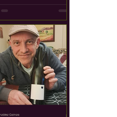
eras cubiertas de pizarra… hasta
de repente, el paisaje se abre en un
tro natural de viñedos. Es aquí
 están tomando forma algunos de
inos más distintivos de España - no
 la potencia, sino desde la
sión, las viñas viejas y una profunda
ión con el lugar.
nzález Gaínza