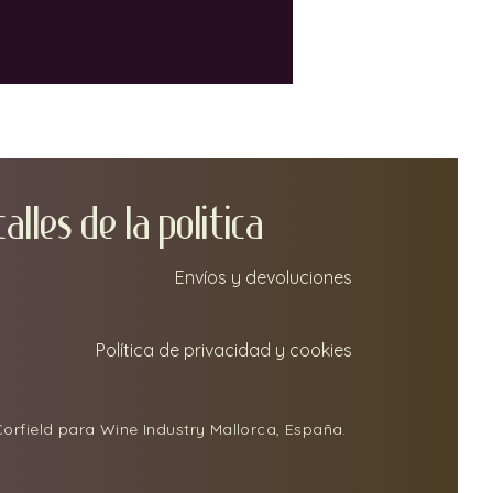
 seguirles el ritmo. Tanto si eres un
lo curioso como un entusiasta del
rismo, es fácil perderse los últimos
es, especialmente los que aún no
 afiliados a una D.O. (Denominación
igen).
TA
LLEs DE LA POLITICA
Envíos y devoluciones
Política de privacidad y cookies
orfield para Wine Industry Mallorca, España.