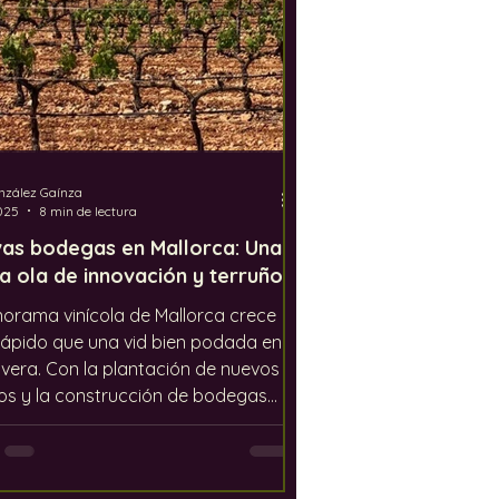
nzález Gaínza
2025
8 min de lectura
as bodegas en Mallorca: Una
a ola de innovación y terruño
norama vinícola de Mallorca crece
ápido que una vid bien podada en
vera. Con la plantación de nuevos
os y la construcción de bodegas
da la isla, incluso a los
sionales del vino más
rimentados como nosotros nos