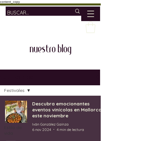
content_copy
nuestro blog
NUESTRO BLOG
Festivales
Todas las
Descubra emocionantes
Publicaciones
eventos vinícolas en Mallorca
este noviembre
Vino
Iván González Gaínza
Estilo de
6 nov 2024
4 min de lectura
vida