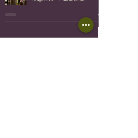
CONTACTO
EMAIL:
wineindustrymallorca@gmail.com
IVÁN GONZÁLEZ GAÍNZA:
0034 657 88 32 48
N.I.F: 78610668A
DIRECCIÓN FISCAL: Carrer de Fra Joan Bo 10, Gènova
07015
RGSEAA:
30.015333
/IB