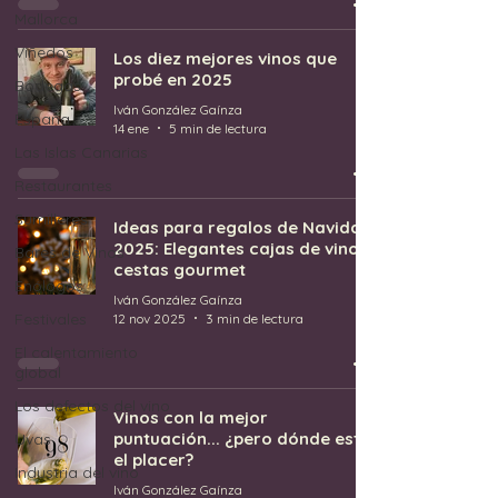
Mallorca
Viñedos
Los diez mejores vinos que
probé en 2025
Bodegas
Iván González Gaínza
España
14 ene
5 min de lectura
Las Islas Canarias
Restaurantes
Sumilleres
Ideas para regalos de Navidad
2025: Elegantes cajas de vino y
Bares de Vinos
cestas gourmet
Enólogos
Iván González Gaínza
Festivales
12 nov 2025
3 min de lectura
El calentamiento
global
Los defectos del vino
Vinos con la mejor
puntuación... ¿pero dónde está
Uvas
el placer?
Industria del vino
Iván González Gaínza