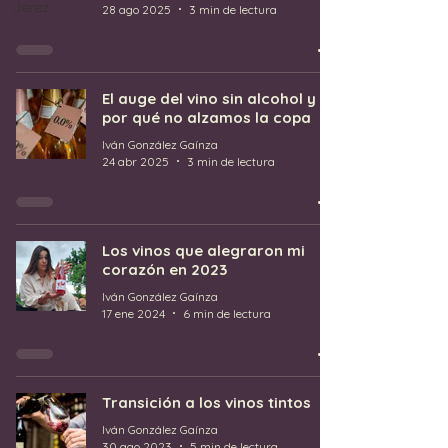
Jerez
28 ago 2025
3 min de lectura
El auge del vino sin alcohol y
por qué no alzamos la copa
Iván González Gaínza
24 abr 2025
3 min de lectura
Los vinos que alegraron mi
corazón en 2023
Iván González Gaínza
17 ene 2024
6 min de lectura
Transición a los vinos tintos
Iván González Gaínza
30 ago 2023
5 min de lectura