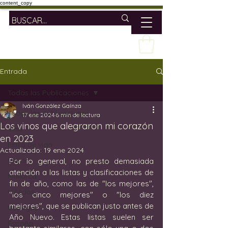
content_copy
Entrada
Todas las Publicaciones
Iván González Gaínza
Todas las Publicaciones
17 ene 2024
6 min de lectura
Los vinos que alegraron mi corazón
Vino
en 2023
Estilo de vida
Actualizado:
19 ene 2024
Viajar
Por lo general, no presto demasiada 
atención a las listas y clasificaciones de 
Mallorca
fin de año, como las de "los mejores", 
Viñedos
"los cinco mejores" o "los diez 
mejores", que se publican justo antes de 
Bodegas
Año Nuevo. Estas listas suelen ser 
España