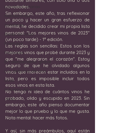
bastante similares, con sólo una o dos 
Las Islas Canarias
novedades. 
Sin embargo, este año, tras reflexionar 
Restaurantes
un poco y hacer un gran esfuerzo de 
Sumilleres
mental, he decidido crear mi propia lista 
personal: "Los mejores vinos de 2023" 
Bares de Vinos
(un poco tarde) - 1ª edición.
Enólogos
Las reglas son sencillas: Estos son los 
mejores vinos que probé durante 2023 y 
Festivales
que "me alegraron el corazón". Estoy 
El calentamiento global
seguro de que he olvidado algunos 
Los defectos del vino
vinos que merecen estar incluidos en la 
lista, pero es imposible incluir todos 
Uvas
esos vinos en esta lista.
Industria del vino
No tengo ni idea de cuántos vinos he 
probado, olido y escupido en 2023. Sin 
Jerez
embargo, este año pienso documentar 
mejor lo que pruebo y lo que me gusta. 
Nota mental: hacer más fotos.
Y así, sin más preámbulos, aquí están 