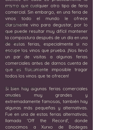
mismo que cualquier otro tipo de feria 
Las Islas Canarias
comercial. Sin embargo, en una feria de 
Restaurantes
vinos todo el mundo le ofrece 
Sumilleres
claramente vino para degustar, por lo 
que puede resultar muy difícil mantener 
Bares de Vinos
la compostura después de un día en una 
Enólogos
de estas ferias, especialmente si no 
escupe los vinos que prueba. ¡Nos llevó 
Festivales
un par de visitas a algunas ferias 
El calentamiento global
comerciales antes de darnos cuenta de 
Los defectos del vino
que es físicamente imposible tragar 
todos los vinos que te ofrecen!
Uvas
Industria del vino
Si bien hay algunas ferias comerciales 
anuales muy grandes y 
Jerez
extremadamente famosas, también hay 
algunas más pequeñas y alternativas. 
Fue en una de estas ferias alternativas, 
llamada 'Off the Record', donde 
conocimos a Xurxo de Bodegas 