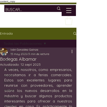
content_copy
Entrada
Todas las Publicaciones
Iván González Gaínza
Todas las Publicaciones
15 may 2020
3 min de lectura
Bodegas Albamar
Vino
Actualizado:
12 sept 2023
Estilo de vida
A veces, nosotros, como empresarios, 
necesitamos ir a ferias comerciales. 
Viajar
Estos son excelentes lugares para 
Mallorca
reunirse con proveedores, aprender 
Viñedos
sobre los nuevos desarrollos en la 
industria y buscar algunos productos 
Bodegas
interesantes para ofrecer a nuestros 
España
clientes en casa. Es prácticamente lo 