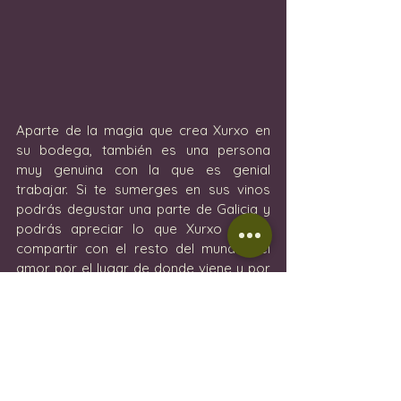
Aparte de la magia que crea Xurxo en 
su bodega, también es una persona 
muy genuina con la que es genial 
trabajar. Si te sumerges en sus vinos 
podrás degustar una parte de Galicia y 
podrás apreciar lo que Xurxo quiere 
compartir con el resto del mundo… el 
amor por el lugar de donde viene y por 
lo que hace con sus vinos.
Vino