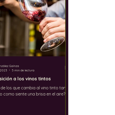
dustria del vino
Jerez
nzález Gaínza
 2023
5 min de lectura
ición a los vinos tintos
 de los que cambia al vino tinto tan
o como siente una brisa en el aire?