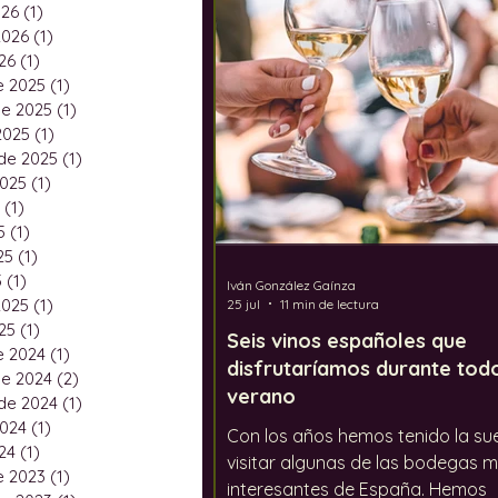
026
(1)
1 entrada
Festivales
El calentami
2026
(1)
1 entrada
26
(1)
1 entrada
e 2025
(1)
1 entrada
e 2025
(1)
1 entrada
2025
(1)
1 entrada
de 2025
(1)
1 entrada
2025
(1)
1 entrada
(1)
1 entrada
5
(1)
1 entrada
25
(1)
1 entrada
5
(1)
1 entrada
Iván González Gaínza
2025
(1)
1 entrada
25 jul
11 min de lectura
25
(1)
1 entrada
Seis vinos españoles que
e 2024
(1)
1 entrada
disfrutaríamos durante todo
e 2024
(2)
2 entradas
verano
de 2024
(1)
1 entrada
2024
(1)
1 entrada
Con los años hemos tenido la su
24
(1)
1 entrada
visitar algunas de las bodegas 
e 2023
(1)
1 entrada
interesantes de España. Hemos