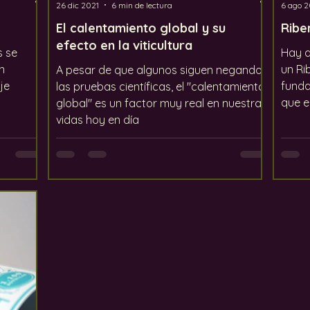
26 dic 2021
6 min de lectura
6 ago 2
El calentamiento global y su
Ribe
efecto en la viticultura
s se
Hay a
n
un Ri
A pesar de que algunos siguen negando
je
funda
las pruebas científicas, el "calentamiento
que e
global" es un factor muy real en nuestras
vidas hoy en día