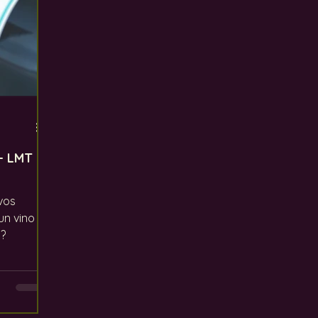
- LMT
vos
un vino
s?