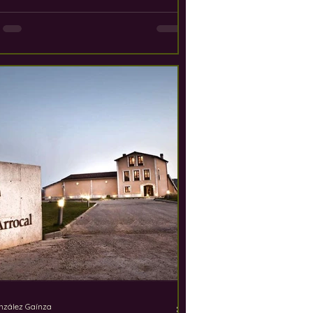
nzález Gaínza