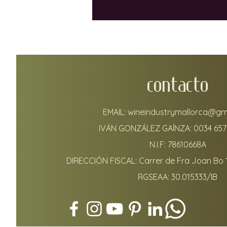
CONTACTO
EMAIL:
wineindustrymallorca@gm
IVÁN GONZÁLEZ GAÍNZA:
0034 657
N.I.F: 78610668A
DIRECCIÓN FISCAL: Carrer de Fra Joan Bo 
RGSEAA: 30.015333/IB