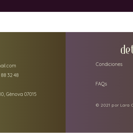
DE
Condiciones
ail.com
 88 32 48
FAQs
10, Gènova 07015
© 2021 por Lara C