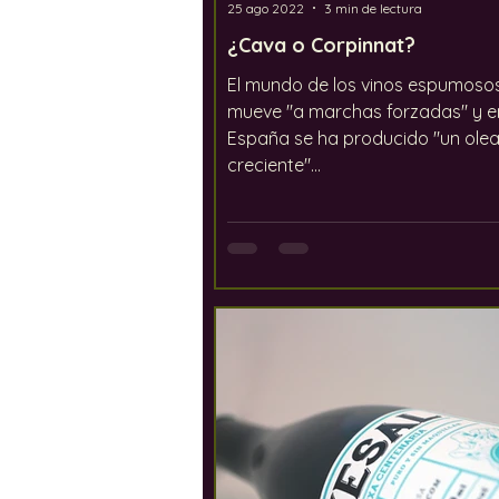
25 ago 2022
3 min de lectura
¿Cava o Corpinnat?
El mundo de los vinos espumoso
mueve "a marchas forzadas" y e
España se ha producido "un olea
creciente"...