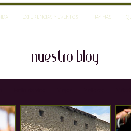
ENDA
EXPERIENCIAS Y EVENTOS
HAY MÁS
Q
nuestro blog
o
Estilo de vida
Viajar
Mallorca
Viñed
rias
Restaurantes
Sumilleres
Bares de Vin