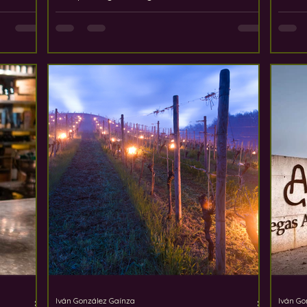
al
después de haber vuelto a casa. Nuestro
largas
«Fin de semana enológico en La Rioja
to vinos
2026» entró sin duda en la segunda
 Cada
categoría. A principios de junio, veinte
de los
amantes del vino procedentes de toda
 son
Europa y Norteamérica llegaron a La
 los más
Rioja, dispuestos a pasar tres días
ellos
inolvidables descubriendo los vinos, los
to.
paisajes y la gente que definen una de
las regiones vinícolas
Iván González Gaínza
Iván Go