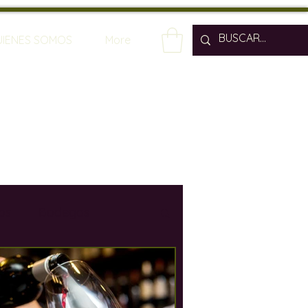
UIENES SOMOS
More
os
Bodegas
os
Enólogos