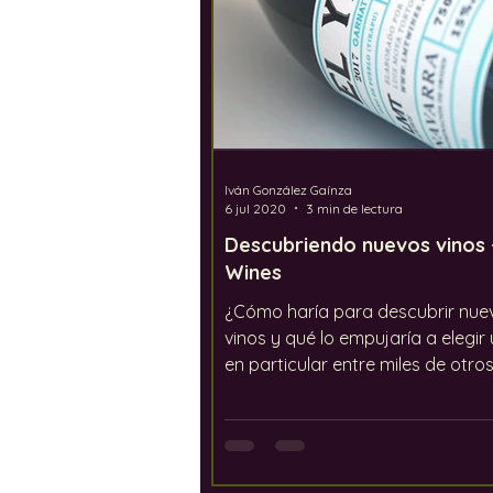
Iván González Gaínza
6 jul 2020
3 min de lectura
Descubriendo nuevos vinos 
Wines
¿Cómo haría para descubrir nue
vinos y qué lo empujaría a elegir 
en particular entre miles de otro