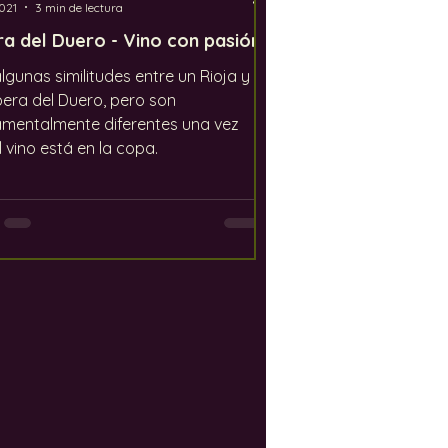
021
3 min de lectura
ra del Duero - Vino con pasión
lgunas similitudes entre un Rioja y
bera del Duero, pero son
mentalmente diferentes una vez
l vino está en la copa.