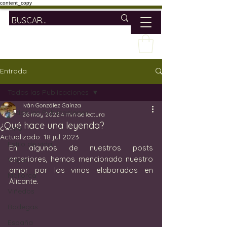
content_copy
Entrada
Todas las Publicaciones
Iván González Gaínza
Todas las Publicaciones
26 may 2022
4 min de lectura
¿Qué hace una leyenda?
Vino
Actualizado:
18 jul 2023
Estilo de vida
En algunos de nuestros posts 
anteriores, hemos mencionado nuestro 
Viajar
amor por los vinos elaborados en 
Mallorca
Alicante. 
Viñedos
Bodegas
España