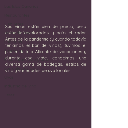
Las Islas Canarias
Restaurantes
Sumilleres
Sus vinos están bien de precio, pero 
están infravalorados y bajo el radar.  
Bares de Vinos
Antes de la pandemia (y cuando todavía 
Enólogos
teníamos el bar de vinos), tuvimos el 
Festivales
placer de ir a Alicante de vacaciones y 
durante ese viaje, conocimos una 
El calentamiento global
diversa gama de bodegas, estilos de 
Los defectos del vino
vino y variedades de uva locales. 
Uvas
Industria del vino
Jerez