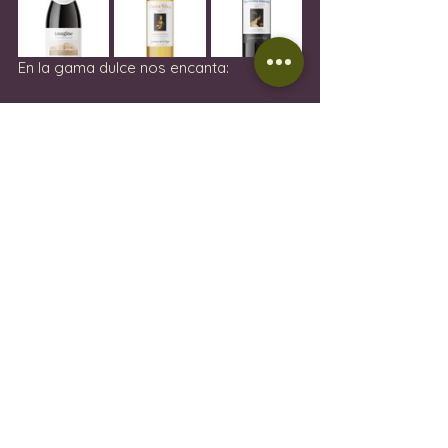
En la gama dulce nos encanta:
- Casta Diva Cosecha Miel 
Este moscatel es un vino de entrada, 
por lo que puede degustar un vino dulce 
con clase sin necesidad de adquirir el 
Cosecha Real, más caro.  Este vino tiene 
notas de albaricoques secos y miel.  
También tiene un buen nivel de acidez, lo 
que lo convierte en un maridaje 
perfecto con postres afrutados. 
- 
Recondita Armonía Tinto Dulce 
Sabes el nivel de éxito del vino cuando 
lo llevas a una cena y todos los 
invitados lo recuerdan.  Este vino tinto 
dulce es rico y con mermelada, con 
toques de especias... ¡Y, oh, tan 