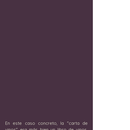
En este caso concreto, la "carta de 
vinos" era más bien un libro de vinos.  