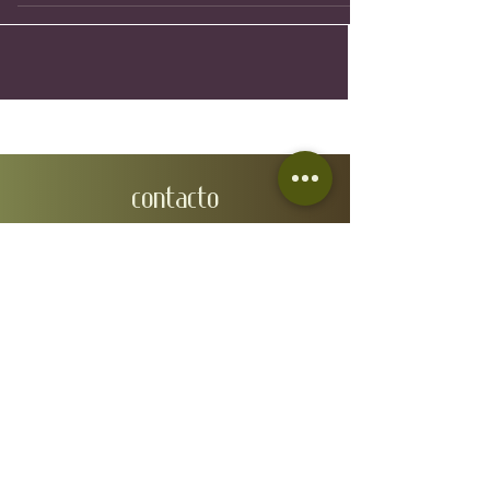
CONTACTO
EMAIL:
wineindustrymallorca@gmail.com
IVÁN GONZÁLEZ GAÍNZA:
0034 657 88 32 48
N.I.F: 78610668A
DIRECCIÓN FISCAL: Carrer de Fra Joan Bo 10, Gènova
07015
RGSEAA:
30.015333
/IB