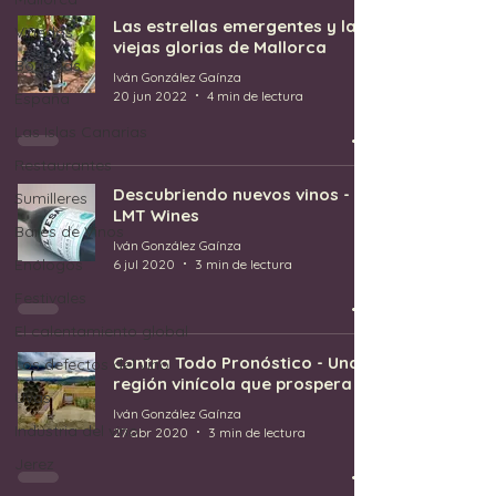
Las estrellas emergentes y las
Viñedos
viejas glorias de Mallorca
Bodegas
Iván González Gaínza
20 jun 2022
4 min de lectura
España
Las Islas Canarias
Restaurantes
Descubriendo nuevos vinos -
Sumilleres
LMT Wines
Bares de Vinos
Iván González Gaínza
Enólogos
6 jul 2020
3 min de lectura
Festivales
El calentamiento global
Contra Todo Pronóstico - Una
Los defectos del vino
región vinícola que prospera
Uvas
Iván González Gaínza
Industria del vino
27 abr 2020
3 min de lectura
Jerez