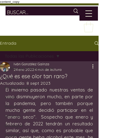
content_copy
Entrada
Todas las Publicaciones
Iván González Gaínza
Todas las Publicaciones
24 ene 2022
4 min de lectura
¿Qué es ese olor tan raro?
Vino
Actualizado:
8 sept 2023
Estilo de vida
El invierno pasado nuestras ventas de 
vino disminuyeron mucho, en parte por 
Viajar
la pandemia, pero también porque 
Mallorca
mucha gente decidió participar en el 
Viñedos
"enero seco".  Sospecho que enero y 
febrero de 2022 tendrán un resultado 
Bodegas
similar, así que, como es probable que 
España
poca gente beba alcohol este mes, he 