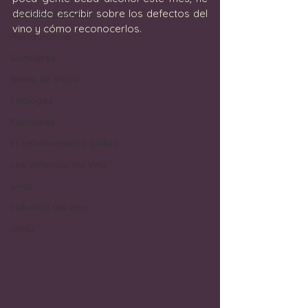
decidido escribir sobre los defectos del 
Las Islas Canarias
vino y cómo reconocerlos.
Restaurantes
Sumilleres
Bares de Vinos
Enólogos
Festivales
El calentamiento global
Los defectos del vino
Uvas
Industria del vino
Jerez