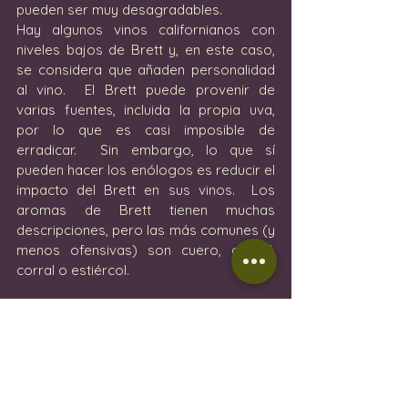
pueden ser muy desagradables.
Hay algunos vinos californianos con 
niveles bajos de Brett y, en este caso, 
se considera que añaden personalidad 
al vino.  El Brett puede provenir de 
varias fuentes, incluida la propia uva, 
por lo que es casi imposible de 
erradicar.  Sin embargo, lo que sí 
pueden hacer los enólogos es reducir el 
impacto del Brett en sus vinos.  Los 
aromas de Brett tienen muchas 
descripciones, pero las más comunes (y 
menos ofensivas) son cuero, animal, 
corral o estiércol.