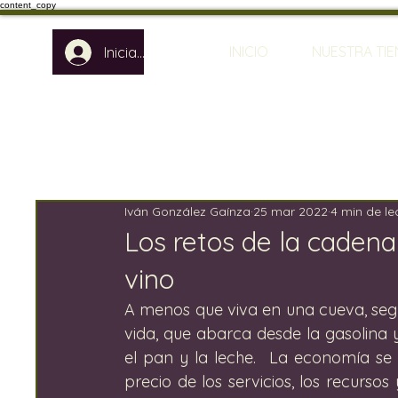
content_copy
INICIO
NUESTRA TI
Iniciar sesión
Iván González Gaínza
25 mar 2022
4 min de le
Los retos de la cadena
vino
A menos que viva en una cueva, seg
vida, que abarca desde la gasolina 
el pan y la leche.  La economía se
precio de los servicios, los recursos