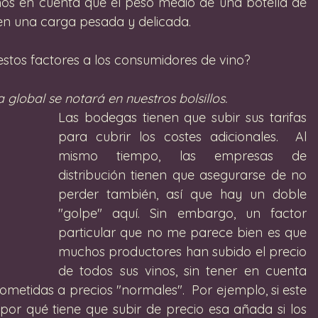
mos en cuenta que el peso medio de una botella de 
e en una carga pesada y delicada. 
stos factores a los consumidores de vino?
a global se notará en nuestros bolsillos. 
Las bodegas tienen que subir sus tarifas 
para cubrir los costes adicionales.  Al 
mismo tiempo, las empresas de 
distribución tienen que asegurarse de no 
perder también, así que hay un doble 
"golpe" aquí. Sin embargo, un factor 
particular que no me parece bien es que 
muchos productores han subido el precio 
de todos sus vinos, sin tener en cuenta 
metidas a precios "normales".  Por ejemplo, si este 
or qué tiene que subir de precio esa añada si los 