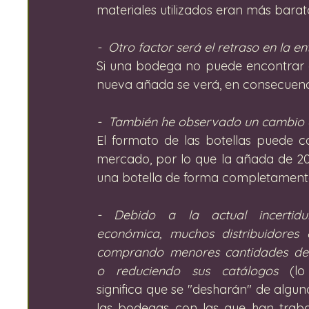
materiales utilizados eran más bara
-  Otro factor será el retraso en la en
Si una bodega no puede encontrar eti
nueva añada se verá, en consecuenci
-  También he observado un cambio e
El formato de las botellas puede c
mercado, por lo que la añada de 2
una botella de forma completamente
- Debido a la actual incertidu
económica, muchos distribuidores e
comprando menores cantidades de 
o reduciendo sus catálogos
 (lo
significa que se "desharán" de algun
las bodegas con las que han traba