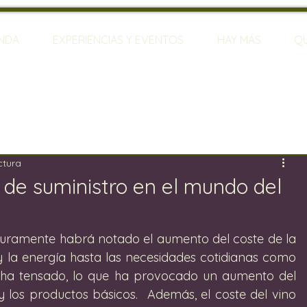
ENDA
EXPERIENCIAS Y EVENTOS
HAY MÁS
Q
ctura
 de suministro en el mundo del
uramente habrá notado el aumento del coste de la 
y la energía hasta las necesidades cotidianas como 
 ha tensado, lo que ha provocado un aumento del 
 y los productos básicos.  Además, el coste del vino 