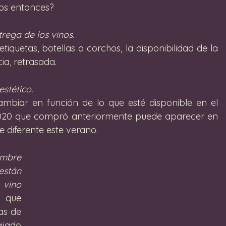
tos entonces?
trega de los vinos. 
quetas, botellas o corchos, la disponibilidad de la 
a, retrasada. 
stético. 
ambiar en función de lo que esté disponible en el 
020 que compró anteriormente puede aparecer en 
 diferente este verano.
mbre 
stán 
vino 
 que 
as de 
jado 