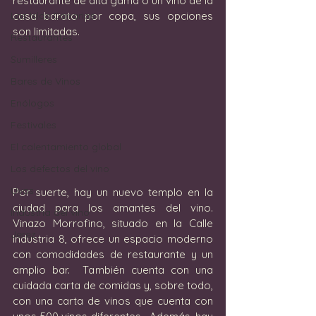
restaurante de alta gama o un vino de la 
Las Islas Canarias
casa barato por copa, sus opciones 
son limitadas. 
Restaurantes
Sumilleres
Bares de Vinos
Enólogos
Festivales
El calentamiento global
Los defectos del vino
Uvas
Por suerte, hay un nuevo templo en la 
ciudad para los amantes del vino.  
Industria del vino
Vinazo Morrofino, situado en la Calle 
Jerez
Industria 8, ofrece un espacio moderno 
con comodidades de restaurante y un 
amplio bar.  También cuenta con una 
cuidada carta de comidas y, sobre todo, 
con una carta de vinos que cuenta con 