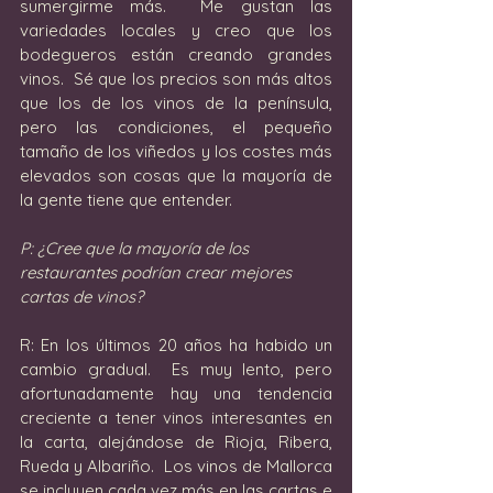
sumergirme más.  Me gustan las 
variedades locales y creo que los 
bodegueros están creando grandes 
vinos.  Sé que los precios son más altos 
que los de los vinos de la península, 
pero las condiciones, el pequeño 
tamaño de los viñedos y los costes más 
elevados son cosas que la mayoría de 
la gente tiene que entender.
P: ¿Cree que la mayoría de los 
restaurantes podrían crear mejores 
cartas de vinos? 
R: En los últimos 20 años ha habido un 
cambio gradual.  Es muy lento, pero 
afortunadamente hay una tendencia 
creciente a tener vinos interesantes en 
la carta, alejándose de Rioja, Ribera, 
Rueda y Albariño.  Los vinos de Mallorca 
se incluyen cada vez más en las cartas e 