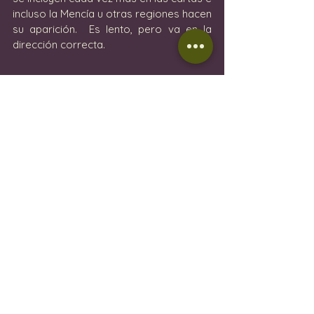
incluso la Mencía u otras regiones hacen 
su aparición.  Es lento, pero va en la 
dirección correcta.
P: ¿Cómo se elige un vino?  ¿Cómo 
puede un vino entrar en su carta de 
vinos?
R: Tiene que ofrecer algo diferente.  
Tengo vinos de renombre y cosas que 