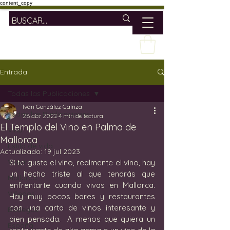
content_copy
Entrada
Todas las Publicaciones
Iván González Gaínza
Todas las Publicaciones
26 abr 2022
4 min de lectura
El Templo del Vino en Palma de
Vino
Mallorca
Estilo de vida
Actualizado:
19 jul 2023
Viajar
Si te gusta el vino, realmente el vino, hay 
un hecho triste al que tendrás que 
Mallorca
enfrentarte cuando vivas en Mallorca.  
Viñedos
Hay muy pocos bares y restaurantes 
con una carta de vinos interesante y 
Bodegas
bien pensada.  A menos que quiera un 
España