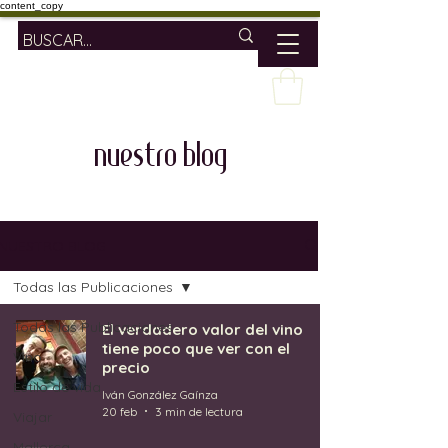
content_copy
nuestro blog
NUESTRO BLOG
Todas las Publicaciones
Todas las Publicaciones
El verdadero valor del vino
tiene poco que ver con el
Vino
precio
Estilo de vida
Iván González Gaínza
20 feb
3 min de lectura
Viajar
Mallorca