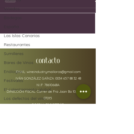
Viñedos
Bodegas
España
Las Islas Canarias
Restaurantes
Sumilleres
CONTACTO
Bares de Vinos
Enólogos
EMAIL:
wineindustrymallorca@gmail.com
IVÁN GONZÁLEZ GAÍNZA:
0034 657 88 32 48
Festivales
N.I.F: 78610668A
El calentamiento global
DIRECCIÓN FISCAL: Carrer de Fra Joan Bo 10, Gènova
Los defectos del vino
07015
RGSEAA:
30.015333
/IB
Uvas
Industria del vino
Jerez