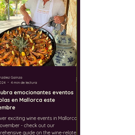
dustria del vino
Jerez
nzález Gaínza
024
4 min de lectura
ubra emocionantes eventos
colas en Mallorca este
embre
ver exciting wine events in Mallorca
November - check out our
ehensive guide on the wine-related