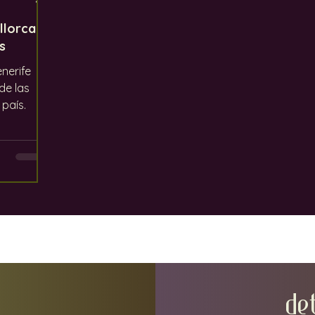
llorca
s
nerife
 de las
 país.
DE