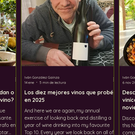
ento global
Los defectos del vino
Uvas
In
Iván González Gaínza
Iván Go
14 ene
5 min de lectura
6 nov 2
udan o
Los diez mejores vinos que probé
Desc
 vino?
en 2025
viní
novi
que
And here we are again, my annual
sante.
exercise of looking back and distilling a
Disco
rafo en
year of wine drinking into my favourite
this 
otar
Top 10. Every year we look back on all of
compr