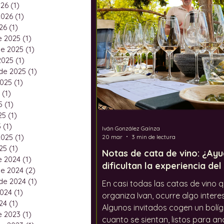
026
(1)
1 entrada
Festivales
El calentami
2026
(1)
1 entrada
26
(1)
1 entrada
e 2025
(1)
1 entrada
e 2025
(1)
1 entrada
2025
(1)
1 entrada
de 2025
(1)
1 entrada
2025
(1)
1 entrada
(1)
1 entrada
5
(1)
1 entrada
25
(1)
1 entrada
5
(1)
1 entrada
Iván González Gaínza
2025
(1)
1 entrada
20 mar
3 min de lectura
25
(1)
1 entrada
Notas de cata de vino: ¿Ay
e 2024
(1)
1 entrada
dificultan la experiencia del
e 2024
(2)
2 entradas
de 2024
(1)
1 entrada
En casi todas las catas de vino 
2024
(1)
1 entrada
organiza Ivan, ocurre algo intere
24
(1)
1 entrada
Algunos invitados cogen un bolíg
e 2023
(1)
1 entrada
cuanto se sientan, listos para an