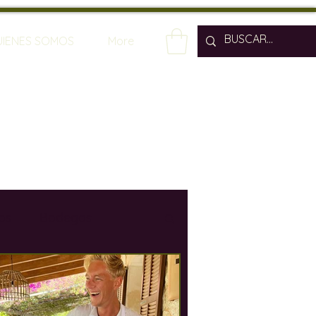
UIENES SOMOS
More
os
Bodegas
os
Enólogos