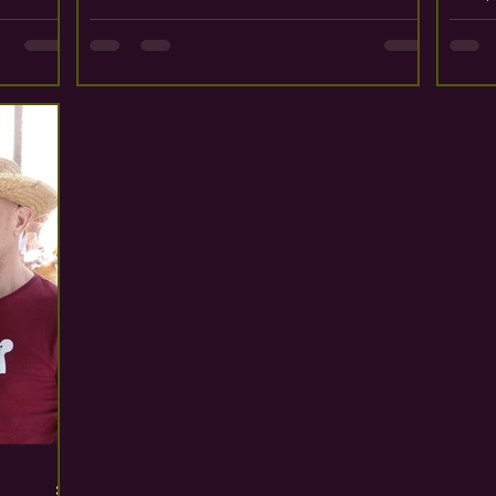
or.
the wines we tried/drank and attempt to
event
a,
put them in some order of preference.
an
However, this year felt harder for some
frutar
reason. Not because the wines were less
tad de
memorable, but because the year itself
mientras
unfolded differently. The first few months
donadas
were relatively quiet on a personal
o.
drinking level, largely due to the nature o