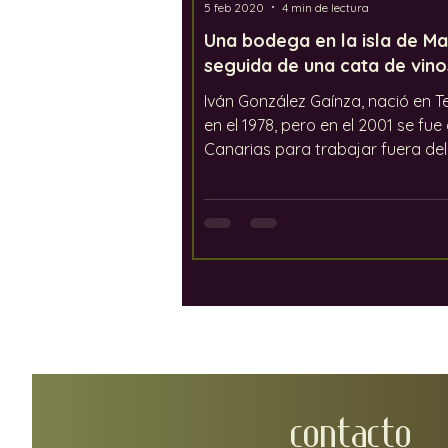
5 feb 2020
4 min de lectura
Una bodega en la isla de Ma
seguida de una cata de vino
Iván González Gaínza, nació en Te
en el 1978, pero en el 2001 se fue
Canarias para trabajar fuera del
CONTACTO