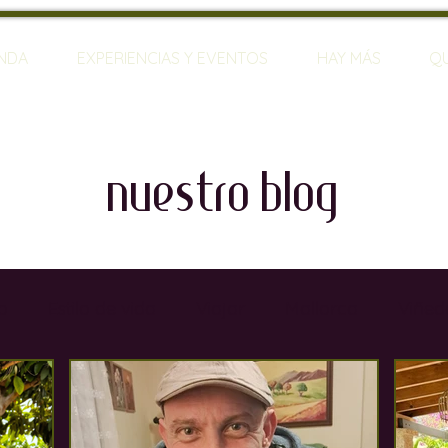
ENDA
EXPERIENCIAS Y EVENTOS
HAY MÁS
Q
nuestro blog
o
Estilo de vida
Viajar
Mallorca
Viñed
rias
Restaurantes
Sumilleres
Bares de Vin