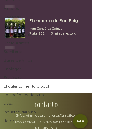
Viñedos
Bodegas
El encanto de Son Puig
España
Iván González Gaínza
7 abr 2021
3 min de lectura
Las Islas Canarias
Restaurantes
Sumilleres
Bares de Vinos
Enólogos
Festivales
El calentamiento global
Los defectos del vino
Uvas
CONTACTO
Industria del vino
EMAIL:
wineindustrymallorca@gmail.com
Jerez
IVÁN GONZÁLEZ GAÍNZA:
0034 657 88 32 48
N.I.F: 78610668A