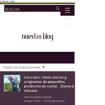
content_copy
nuestro blog
NUESTRO BLOG
Todas las Publicaciones
Todas las Publicaciones
Descubrir vinos únicos y
originales de pequeños
Vino
productores como... Dunord
Vitícola
Estilo de vida
Iván González Gaínza
Viajar
26 abr 2023
3 min de lectura
Mallorca