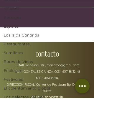
Viñedos
Bodegas
España
Las Islas Canarias
Restaurantes
Sumilleres
CONTACTO
Bares de Vinos
EMAIL:
wineindustrymallorca@gmail.com
Enólogos
IVÁN GONZÁLEZ GAÍNZA:
0034 657 88 32 48
N.I.F: 78610668A
Festivales
DIRECCIÓN FISCAL: Carrer de Fra Joan Bo 10, Gènova
El calentamiento global
07015
Los defectos del vino
RGSEAA:
30.015333
/IB
Uvas
Industria del vino
Jerez