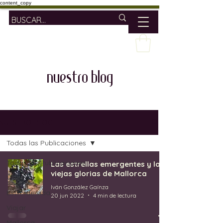
content_copy
nuestro blog
NUESTRO BLOG
Todas las Publicaciones
Todas las Publicaciones
Las estrellas emergentes y las
viejas glorias de Mallorca
Vino
Iván González Gaínza
Estilo de vida
20 jun 2022
4 min de lectura
Viajar
Mallorca