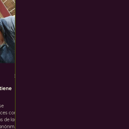
ento global
Los defectos del vino
Uvas
In
tiene
se
eces con
s de las
o anónimo