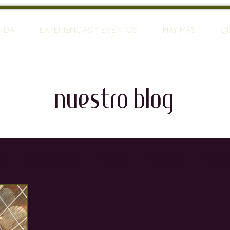
ENDA
EXPERIENCIAS Y EVENTOS
HAY MÁS
Q
nuestro blog
o
Estilo de vida
Viajar
Mallorca
Viñed
rias
Restaurantes
Sumilleres
Bares de Vin