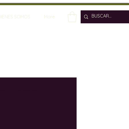
UIENES SOMOS
More
os
Bodegas
os
Enólogos