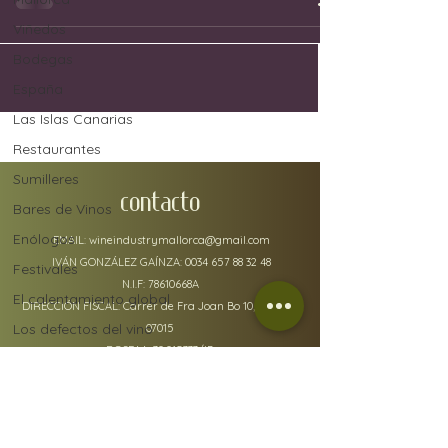
Viñedos
Bodegas
España
Las Islas Canarias
Restaurantes
Sumilleres
CONTACTO
Bares de Vinos
Enólogos
EMAIL:
wineindustrymallorca@gmail.com
IVÁN GONZÁLEZ GAÍNZA:
0034 657 88 32 48
Festivales
N.I.F: 78610668A
El calentamiento global
DIRECCIÓN FISCAL: Carrer de Fra Joan Bo 10, Gènova
Los defectos del vino
07015
RGSEAA:
30.015333
/IB
Uvas
Industria del vino
Jerez