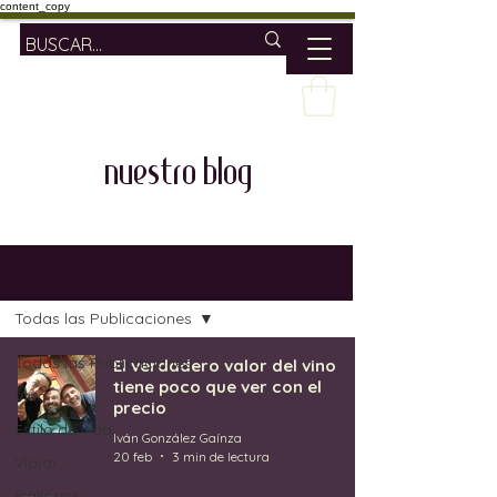
content_copy
nuestro blog
NUESTRO BLOG
Todas las Publicaciones
Todas las Publicaciones
El verdadero valor del vino
tiene poco que ver con el
Vino
precio
Estilo de vida
Iván González Gaínza
20 feb
3 min de lectura
Viajar
Mallorca