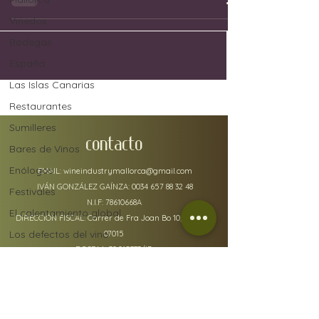
Viñedos
Bodegas
España
Las Islas Canarias
Restaurantes
Sumilleres
CONTACTO
Bares de Vinos
Enólogos
EMAIL:
wineindustrymallorca@gmail.com
IVÁN GONZÁLEZ GAÍNZA:
0034 657 88 32 48
Festivales
N.I.F: 78610668A
El calentamiento global
DIRECCIÓN FISCAL: Carrer de Fra Joan Bo 10, Gènova
Los defectos del vino
07015
RGSEAA:
30.015333
/IB
Uvas
Industria del vino
Jerez