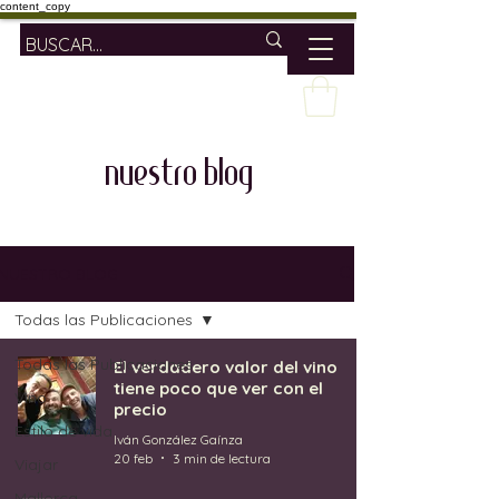
content_copy
nuestro blog
NUESTRO BLOG
Todas las Publicaciones
Todas las Publicaciones
El verdadero valor del vino
tiene poco que ver con el
Vino
precio
Estilo de vida
Iván González Gaínza
20 feb
3 min de lectura
Viajar
Mallorca