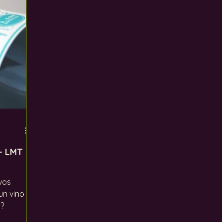
ento global
Los defectos del vino
Uvas
In
- LMT
vos
un vino
s?