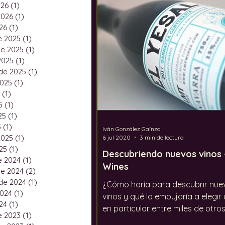
026
(1)
1 entrada
Festivales
El calentami
2026
(1)
1 entrada
26
(1)
1 entrada
e 2025
(1)
1 entrada
e 2025
(1)
1 entrada
2025
(1)
1 entrada
de 2025
(1)
1 entrada
2025
(1)
1 entrada
(1)
1 entrada
5
(1)
1 entrada
25
(1)
1 entrada
5
(1)
1 entrada
Iván González Gaínza
2025
(1)
1 entrada
6 jul 2020
3 min de lectura
25
(1)
1 entrada
Descubriendo nuevos vinos 
e 2024
(1)
1 entrada
Wines
e 2024
(2)
2 entradas
de 2024
(1)
1 entrada
¿Cómo haría para descubrir nue
2024
(1)
1 entrada
vinos y qué lo empujaría a elegir 
24
(1)
1 entrada
en particular entre miles de otro
e 2023
(1)
1 entrada