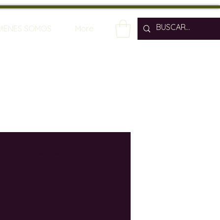
UIENES SOMOS
More
os
Bodegas
os
Enólogos