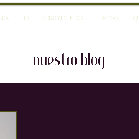
ENDA
EXPERIENCIAS Y EVENTOS
HAY MÁS
Q
nuestro blog
o
Estilo de vida
Viajar
Mallorca
Viñed
rias
Restaurantes
Sumilleres
Bares de Vin