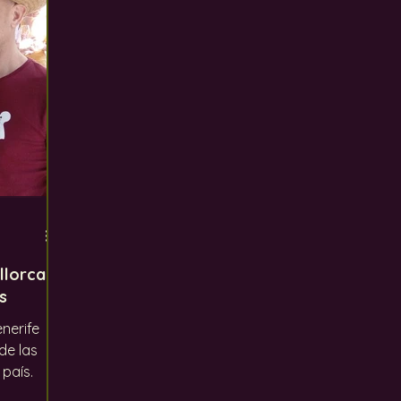
ento global
Los defectos del vino
Uvas
In
llorca
s
nerife
 de las
 país.