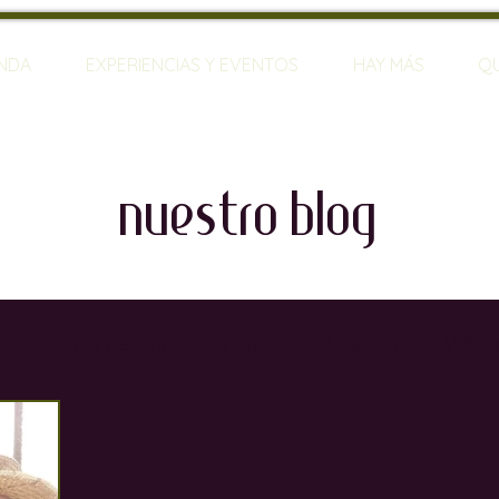
ENDA
EXPERIENCIAS Y EVENTOS
HAY MÁS
Q
nuestro blog
o
Estilo de vida
Viajar
Mallorca
Viñed
rias
Restaurantes
Sumilleres
Bares de Vin