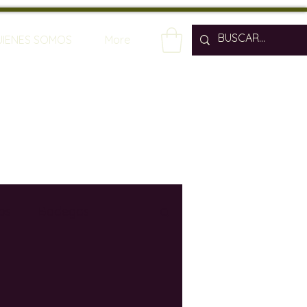
UIENES SOMOS
More
os
Bodegas
os
Enólogos