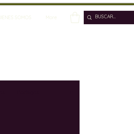
UIENES SOMOS
More
os
Bodegas
os
Enólogos