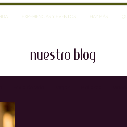
ENDA
EXPERIENCIAS Y EVENTOS
HAY MÁS
Q
nuestro blog
o
Estilo de vida
Viajar
Mallorca
Viñed
rias
Restaurantes
Sumilleres
Bares de Vin