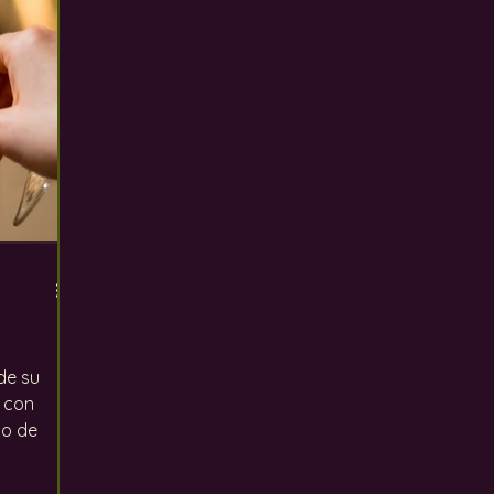
ento global
Los defectos del vino
Uvas
In
de su
 con
co de