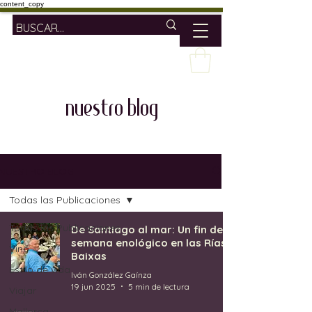
content_copy
nuestro blog
NUESTRO BLOG
Todas las Publicaciones
Todas las Publicaciones
De Santiago al mar: Un fin de
semana enológico en las Rías
Vino
Baixas
Estilo de vida
Iván González Gaínza
19 jun 2025
5 min de lectura
Viajar
Mallorca