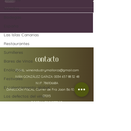
Viñedos
Bodegas
España
Las Islas Canarias
Restaurantes
Sumilleres
CONTACTO
Bares de Vinos
Enólogos
EMAIL:
wineindustrymallorca@gmail.com
IVÁN GONZÁLEZ GAÍNZA:
0034 657 88 32 48
Festivales
N.I.F: 78610668A
El calentamiento global
DIRECCIÓN FISCAL: Carrer de Fra Joan Bo 10, Gènova
Los defectos del vino
07015
RGSEAA:
30.015333
/IB
Uvas
Industria del vino
Jerez