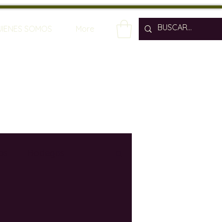
UIENES SOMOS
More
os
Bodegas
os
Enólogos