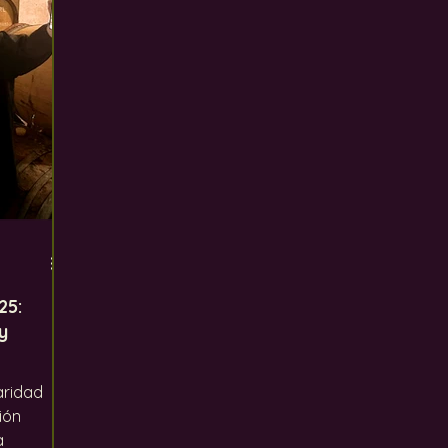
ento global
Los defectos del vino
Uvas
In
25:
y
aridad
ión
a