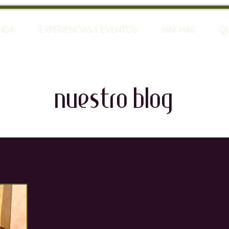
ENDA
EXPERIENCIAS Y EVENTOS
HAY MÁS
Q
nuestro blog
o
Estilo de vida
Viajar
Mallorca
Viñed
rias
Restaurantes
Sumilleres
Bares de Vin