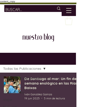
content_copy
nuestro blog
NUESTRO BLOG
Todas las Publicaciones
Todas las Publicaciones
De Santiago al mar: Un fin de
semana enológico en las Rías
Vino
Baixas
Estilo de vida
Iván González Gaínza
19 jun 2025
5 min de lectura
Viajar
Mallorca