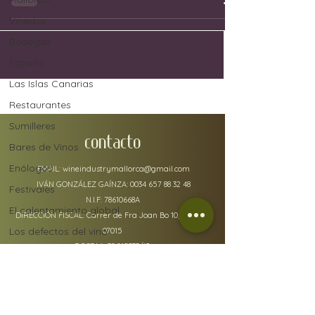
Viñedos
Bodegas
España
Las Islas Canarias
Restaurantes
Sumilleres
CONTACTO
Bares de Vinos
Enólogos
EMAIL:
wineindustrymallorca@gmail.com
IVÁN GONZÁLEZ GAÍNZA:
0034 657 88 32 48
Festivales
N.I.F: 78610668A
El calentamiento global
DIRECCIÓN FISCAL: Carrer de Fra Joan Bo 10, Gènova
Los defectos del vino
07015
RGSEAA:
30.015333
/IB
Uvas
Industria del vino
Jerez