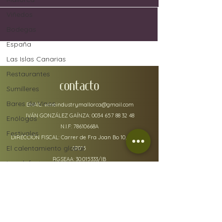
Viñedos
Bodegas
España
Las Islas Canarias
Restaurantes
CONTACTO
Sumilleres
Bares de Vinos
EMAIL:
wineindustrymallorca@gmail.com
IVÁN GONZÁLEZ GAÍNZA:
0034 657 88 32 48
Enólogos
N.I.F: 78610668A
Festivales
DIRECCIÓN FISCAL: Carrer de Fra Joan Bo 10, Gènova
El calentamiento global
07015
RGSEAA:
30.015333
/IB
Los defectos del vino
Uvas
Industria del vino
Jerez