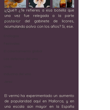
Las Islas Canarias
¡¿Qué?! ¿Te refieres a esa botella que 
Restaurantes
una vez fue relegada a la parte 
Sumilleres
posterior del gabinete de licores, 
acumulando polvo con los años? Si, ese.
Bares de Vinos
Enólogos
Festivales
El calentamiento global
Los defectos del vino
Uvas
Industria del vino
Jerez
El vermú ha experimentado un aumento 
de popularidad aquí en Mallorca, y en 
una escala aún mayor en la España 