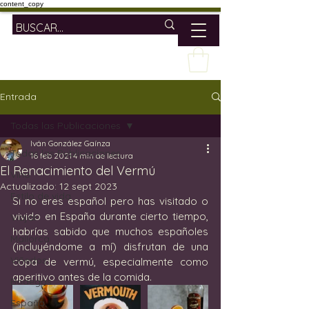
content_copy
Entrada
Todas las Publicaciones
Iván González Gaínza
Todas las Publicaciones
16 feb 2021
4 min de lectura
El Renacimiento del Vermú
Vino
Actualizado:
12 sept 2023
Estilo de vida
Si no eres español pero has visitado o 
vivido en España durante cierto tiempo, 
Viajar
habrías sabido que muchos españoles 
Mallorca
(incluyéndome a mí) disfrutan de una 
Viñedos
copa de vermú, especialmente como 
aperitivo antes de la comida.
Bodegas
España