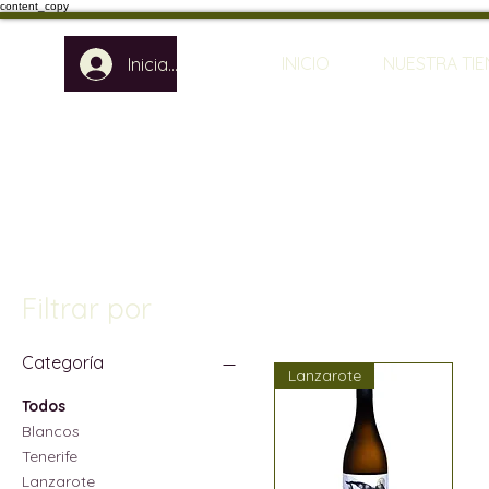
content_copy
INICIO
NUESTRA TI
Iniciar sesión
Filtrar por
Categoría
Lanzarote
Todos
Blancos
Tenerife
Lanzarote