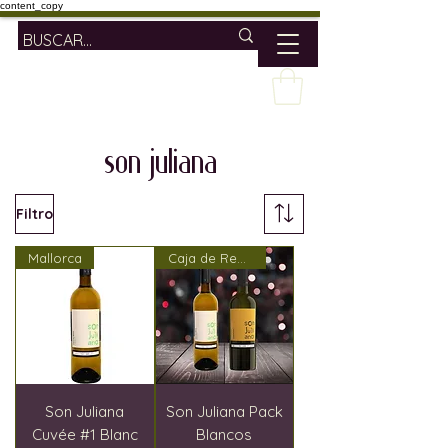
content_copy
son juliana
Filtro
Mallorca
Caja de Regalo
Son Juliana
Son Juliana Pack
Cuvée #1 Blanc
Blancos