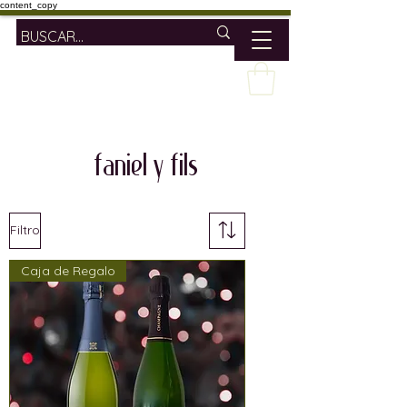
content_copy
faniel y fils
Filtro
Caja de Regalo