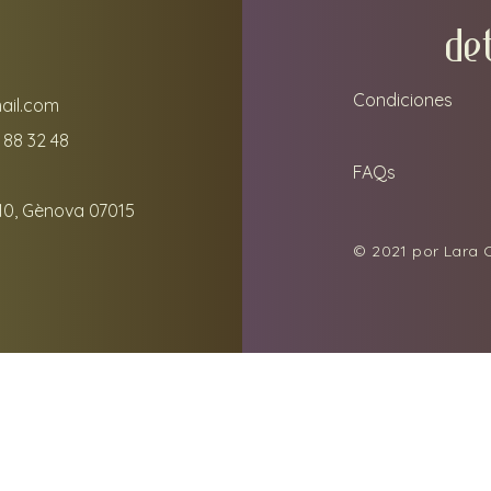
DE
Condiciones
ail.com
 88 32 48
FAQs
10, Gènova 07015
© 2021 por Lara C