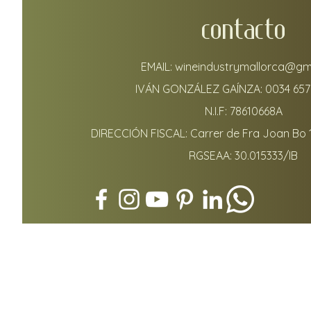
CONTACTO
EMAIL:
wineindustrymallorca@gm
IVÁN GONZÁLEZ GAÍNZA:
0034 657
N.I.F: 78610668A
DIRECCIÓN FISCAL: Carrer de Fra Joan Bo 
RGSEAA: 30.015333/IB