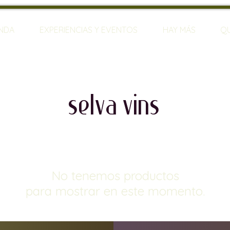
ENDA
EXPERIENCIAS Y EVENTOS
HAY MÁS
Q
selva vins
No tenemos productos
para mostrar en este momento.