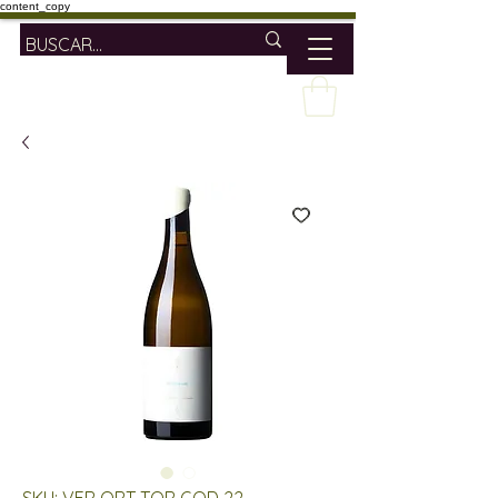
content_copy
SKU: VER ORT TOR GOD 22