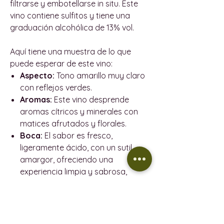
filtrarse y embotellarse in situ. Este
vino contiene sulfitos y tiene una
graduación alcohólica de 13% vol.
Aquí tiene una muestra de lo que
puede esperar de este vino:
Aspecto:
Tono amarillo muy claro
con reflejos verdes.
Aromas:
Este vino desprende
aromas cítricos y minerales con
matices afrutados y florales.
Boca:
El sabor es fresco,
ligeramente ácido, con un sutil
amargor, ofreciendo una
experiencia limpia y sabrosa,
Maridaje:
Es ideal como aperitivo
o maridado con pescados y
mariscos.
Edición limitada de 1910 botellas.