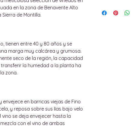
na meticulosa selección de viñedos en
ALCOHOL - 13,5%.
Todos los product
Política de entreg
tuada en la zona de Benavente Alto
PRODUCCIÓN - 142
tienen garantías 
Sierra de Montilla.
BOTELLA - 75cl
de los productos.
Las entregas se c
CONTIENE SULFIT
garantía lo requie
isla de Mallorca, 
devolveremos o d
podemos enviar pe
según los términos
abajo para más i
, tienen entre 40 y 80 años y se
a, una marga muy calcárea y grumosa.
El usuario dispone
Todas nuestras e
ente seco de la región, la capacidad
recepción del ped
por un adulto. No
 transferir la humedad a la planta ha
productos. El usu
menor de 18 años.
 la zona.
electrónico a wi
indicando el motiv
Las entregas dent
artículo.
máximo de 36 horas
restricciones vige
y envejece en barricas viejas de Fino
El usuario debe e
la, y reposa sobre sus lías bajo velo
indicar el número 
Intentaremos entr
el vino se deja envejecer hasta la
que se devuelve. Si
acuerdo con el cli
e mezcla con el vino de ambas
devolución de un
Para entrega grat
abierto, solo se a