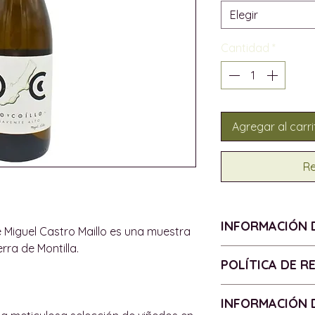
Elegir
Cantidad
*
Agregar al carri
Re
INFORMACIÓN 
e Miguel Castro Maillo es una muestra
erra de Montilla.
AÑADA - 2024
POLÍTICA DE 
D.O. - Sin D.O. P
UVAS - 85% Pedro
Política de devolu
INFORMACIÓN 
variedades autóct