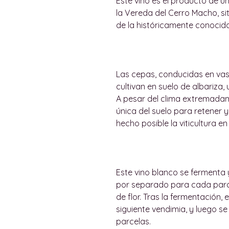
Este vino es el producto de u
la Vereda del Cerro Macho, si
de la históricamente conocida 
Las cepas, conducidas en vaso
cultivan en suelo de albariz
A pesar del clima extremadam
única del suelo para retener y
hecho posible la viticultura en
Este vino blanco se fermenta 
por separado para cada parce
de flor. Tras la fermentación, 
siguiente vendimia, y luego s
parcelas.