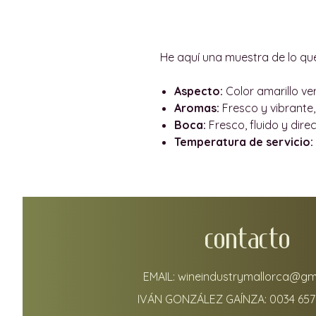
He aquí una muestra de lo que
Aspecto:
Color amarillo ve
Aromas:
Fresco y vibrante,
Boca:
Fresco, fluido y direc
Temperatura de servicio:
CONTACTO
EMAIL:
wineindustrymallorca@gm
IVÁN GONZÁLEZ GAÍNZA:
0034 657