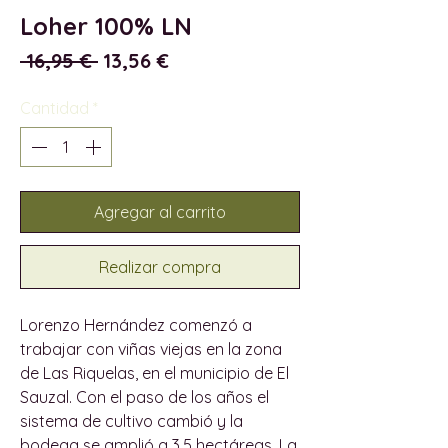
Loher 100% LN
Precio
Precio
 16,95 € 
13,56 €
de
oferta
Cantidad
*
Agregar al carrito
Realizar compra
Lorenzo Hernández comenzó a
trabajar con viñas viejas en la zona
de Las Riquelas, en el municipio de El
Sauzal. Con el paso de los años el
sistema de cultivo cambió y la
bodega se amplió a 3,5 hectáreas. La