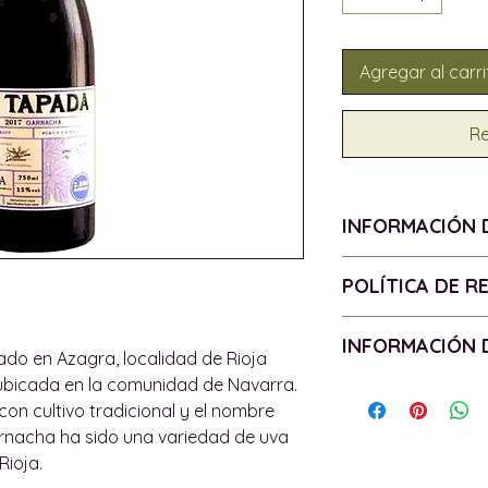
Agregar al carri
Re
INFORMACIÓN 
VENDIMIA - 2021
POLÍTICA DE 
D.O. - Rioja
UVA - 100% Garn
Politica de devolu
INFORMACIÓN 
ALCOHOL - 15%
ado en Azagra, localidad de Rioja
BOTELLA - 75cl
Todos los product
 ubicada en la comunidad de Navarra.
Política de entr
CONTIENE SULFIT
tienen garantías 
con cultivo tradicional y el nombre
Las entregas se c
de los productos.
rnacha ha sido una variedad de uva
isla de Mallorca, 
garantía lo requie
Rioja.
podemos enviar pe
devolveremos o d