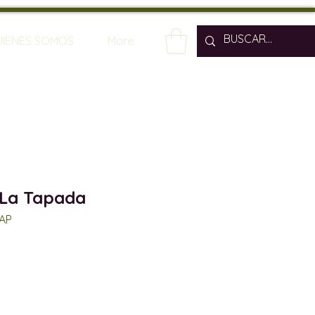
UIENES SOMOS
More
 La Tapada
TAP