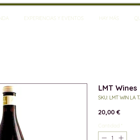
ENDA
EXPERIENCIAS Y EVENTOS
HAY MÁS
Q
LMT Wines
SKU: LMT WIN LA 
Precio
20,00 €
Cantidad
*