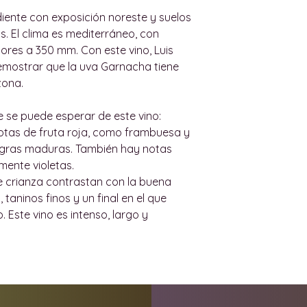
abajo para más i
según los términos
diente con exposición noreste y suelos
Todas nuestras e
. El clima es mediterráneo, con
por un adulto. No
El usuario dispone
iores a 350 mm. Con este vino, Luis
menor de 18 años.
recepción del ped
emostrar que la uva Garnacha tiene
Las entregas dent
productos. El usu
zona.
máximo de 36 horas
electrónico a wi
restricciones vige
indicando el motiv
 se puede esperar de este vino:
lo antes posible d
artículo. El usuar
otas de fruta roja, como frambuesa y
Para entrega grat
productos e indic
negras maduras. También hay notas
urbanos de Palma, 
cada artículo que 
lmente violetas.
de Palma, el pedid
solicita la devolu
e crianza contrastan con la buena
Las entregas dent
defectuoso y ya ab
taninos finos y un final en el que
de lunes a viernes
contiene al menos
 Este vino es intenso, largo y
sábados, domingos
original.
Palma no se real
se haya acordado
Una vez recibidos 
nosotros y el clien
Vino realizará un
ENTREGAS AL EX
y, de estar satis
Si vive fuera de M