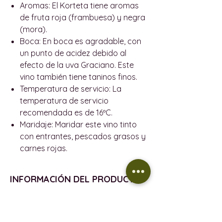
Aromas:
El Korteta tiene aromas
de fruta roja (frambuesa) y negra
(mora).
Boca:
En boca es agradable, con
un punto de acidez debido al
efecto de la uva Graciano. Este
vino también tiene taninos finos.
Temperatura de servicio:
La
temperatura de servicio
recomendada es de 16ºC.
Maridaje:
Maridar este vino tinto
con entrantes, pescados grasos y
carnes rojas.
INFORMACIÓN DEL PRODUCTO
VENDIMIA - 2020
POLÍTICA DE REEMBOLSO
D.O. - Sin D.O.