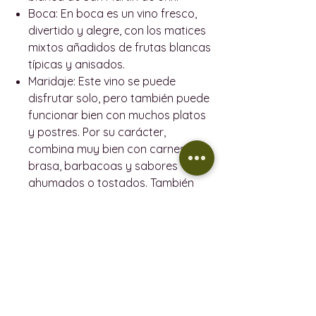
Boca:
En boca es un vino fresco,
divertido y alegre, con los matices
mixtos añadidos de frutas blancas
típicas y anisados.
Maridaje:
Este vino se puede
disfrutar solo, pero también puede
funcionar bien con muchos platos
y postres. Por su carácter,
combina muy bien con carnes a la
brasa, barbacoas y sabores
ahumados o tostados. También
combina bien con verduras,
legumbres, guisos y asados.
INFORMACIÓN DEL PRODUCTO
ANCESTRAL
POLÍTICA DE REEMBOLSO
VENDIMIA - 2022