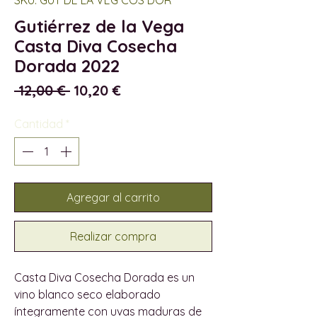
Gutiérrez de la Vega
Casta Diva Cosecha
Dorada 2022
Precio
Precio
 12,00 € 
10,20 €
de
oferta
Cantidad
*
Agregar al carrito
Realizar compra
Casta Diva Cosecha Dorada es un
vino blanco seco elaborado
íntegramente con uvas maduras de