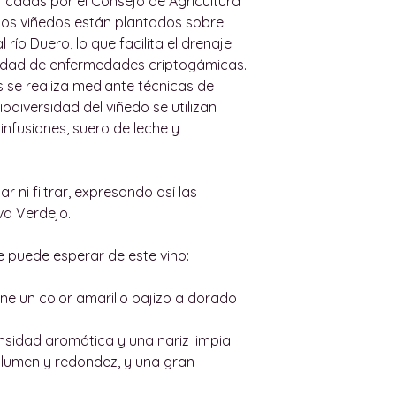
ficadas por el Consejo de Agricultura
sustitución, devol
podemos enviar pe
 Los viñedos están plantados sobre
productos de acue
abajo para más i
río Duero, lo que facilita el drenaje
establecidos.
Todas nuestras e
lidad de enfermedades criptogámicas.
El usuario dispone
por un adulto. N
s se realiza mediante técnicas de
recepción del ped
ninguna persona 
odiversidad del viñedo se utilizan
productos. El usu
Las entregas dent
nfusiones, suero de leche y
electrónico a wi
máximo de 36 hora
indicando el motiv
(y de cualquier res
deberá enumerar l
Intentaremos reali
car ni filtrar, expresando así las
número de referen
posible por parte d
va Verdejo.
artículos objeto d
Para entregas gra
solicita el reemb
urbanos de Palma, 
e puede esperar de este vino:
defectuoso y ya ab
de Palma, el pedid
contiene al menos
Las entregas dent
ne un color amarillo pajizo a dorado
original.
de lunes a vierne
Tras la recepción
horas. Los sábado
nsidad aromática y una nariz limpia.
Industry inspeccio
de Palma no habr
lumen y redondez, y una gran
satisfecho, proce
haya acordado ex
importe correcto
el cliente.