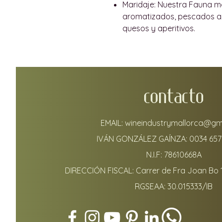
Maridaje:
Nuestra Fauna ma
aromatizados, pescados az
quesos y aperitivos.
CONTACTO
EMAIL:
wineindustrymallorca@gm
IVÁN GONZÁLEZ GAÍNZA:
0034 657
N.I.F: 78610668A
DIRECCIÓN FISCAL: Carrer de Fra Joan Bo 
RGSEAA: 30.015333/IB