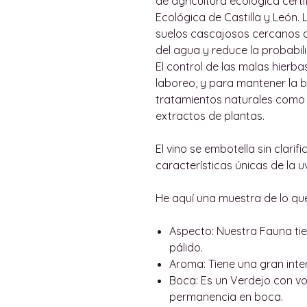
de agricultura ecológica certi
Ecológica de Castilla y León.
suelos cascajosos cercanos al 
del agua y reduce la probabi
El control de las malas hierba
laboreo, y para mantener la bi
tratamientos naturales como i
extractos de plantas.
El vino se embotella sin clarifi
características únicas de la u
He aquí una muestra de lo qu
Aspecto:
Nuestra Fauna tie
pálido.
Aroma:
Tiene una gran inte
Boca:
Es un Verdejo con vo
permanencia en boca.